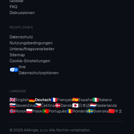
Glossar
FAQ
Diskussionen
RECHTLICHES
Datenschutz
Nutzungsbedingungen
Unterauftragsverarbeiter
Sitemap
Cookie-Einstellungen
Ihre
Datenschutzoptionen
LANGUAGE
English
Deutsch
Français
Español
Italiano
Slovenčina
Čeština
Dansk
日本語
Nederlands
Norsk
Polski
Português
Română
Svenska
中文
© 2026 AiMingle, s.r.o. Alle Rechte vorbehalten.