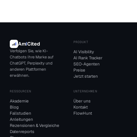
PRODUKT
Am
I
Cited
Verfolgen Sie, wie KI-
AI Visibility
Chatbots Ihre Marke auf
AI Rank Tracker
ChatGPT, Perplexity und
SEO-Agenten
anderen Plattformen
Preise
erwähnen.
Jetzt starten
RESSOURCEN
UNTERNEHMEN
Akademie
Über uns
Blog
Kontakt
Fallstudien
FlowHunt
Anleitungen
Rezensionen & Vergleiche
Datenreports