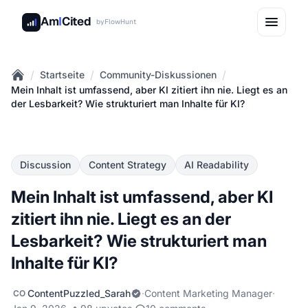
Am
I
Cited
by
FlowHunt
/
/
/
Startseite
Community-Diskussionen
Home
Mein Inhalt ist umfassend, aber KI zitiert ihn nie. Liegt es an
der Lesbarkeit? Wie strukturiert man Inhalte für KI?
Discussion
Content Strategy
AI Readability
Mein Inhalt ist umfassend, aber KI
zitiert ihn nie. Liegt es an der
Lesbarkeit? Wie strukturiert man
Inhalte für KI?
ContentPuzzled_Sarah
·
Content Marketing Manager
·
CO