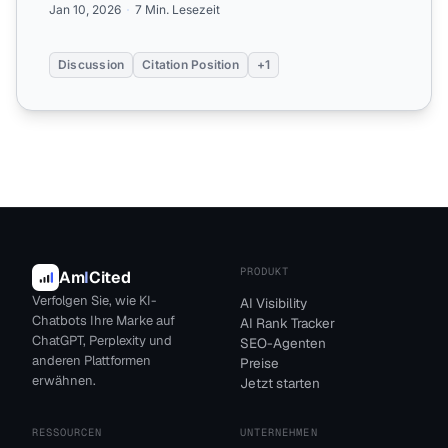
Jan 10, 2026
7 Min. Lesezeit
Discussion
Citation Position
+1
PRODUKT
Am
I
Cited
Verfolgen Sie, wie KI-
AI Visibility
Chatbots Ihre Marke auf
AI Rank Tracker
ChatGPT, Perplexity und
SEO-Agenten
anderen Plattformen
Preise
erwähnen.
Jetzt starten
RESSOURCEN
UNTERNEHMEN