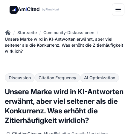
Am
I
Cited
by
FlowHunt
/
/
/
Startseite
Community-Diskussionen
Home
Unsere Marke wird in KI-Antworten erwähnt, aber viel
seltener als die Konkurrenz. Was erhöht die Zitierhäufigkeit
wirklich?
Discussion
Citation Frequency
AI Optimization
Unsere Marke wird in KI-Antworten
erwähnt, aber viel seltener als die
Konkurrenz. Was erhöht die
Zitierhäufigkeit wirklich?
CitationChaser_Mike
·
Leiter Growth Marketing
·
CI