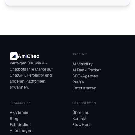
PRODUKT
Am
I
Cited
Verfolgen Sie, wie KI-
AI Visibility
Chatbots Ihre Marke auf
AI Rank Tracker
ChatGPT, Perplexity und
SEO-Agenten
anderen Plattformen
Preise
erwähnen.
Jetzt starten
RESSOURCEN
UNTERNEHMEN
Akademie
Über uns
Blog
Kontakt
Fallstudien
FlowHunt
Anleitungen