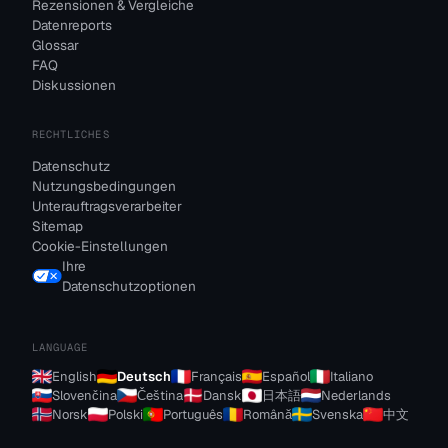
Rezensionen & Vergleiche
Datenreports
Glossar
FAQ
Diskussionen
RECHTLICHES
Datenschutz
Nutzungsbedingungen
Unterauftragsverarbeiter
Sitemap
Cookie-Einstellungen
Ihre
Datenschutzoptionen
LANGUAGE
English
Deutsch
Français
Español
Italiano
Slovenčina
Čeština
Dansk
日本語
Nederlands
Norsk
Polski
Português
Română
Svenska
中文