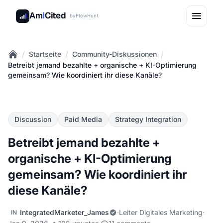
Am
I
Cited
by
FlowHunt
/
/
/
Startseite
Community-Diskussionen
Home
Betreibt jemand bezahlte + organische + KI-Optimierung
gemeinsam? Wie koordiniert ihr diese Kanäle?
Discussion
Paid Media
Strategy Integration
Betreibt jemand bezahlte +
organische + KI-Optimierung
gemeinsam? Wie koordiniert ihr
diese Kanäle?
IntegratedMarketer_James
·
Leiter Digitales Marketing
·
IN