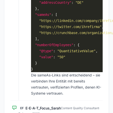
"addressCountry"
: 
"DE"
"sameAs"
"https://linkedin.com/company/ihrefi
"https://twitter.com/ihrefirma"
"https://crunchbase.com/organization
"numberOfEmployees"
"@type"
: 
"QuantitativeValue"
"value"
: 
"50"
Die sameAs-Links sind entscheidend – sie
verbinden Ihre Entität mit bereits
vertrauten, verifizierten Profilen, denen KI-
Systeme vertrauen.
E-E-A-T_Focus_Sarah
EF
Content Quality Consultant
·