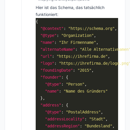
Hier ist das Schema, das tatsächlich
funktioniert:
"@context"
: 
"https://schema.org"
"@type"
: 
"Organization"
"name"
: 
"Ihr Firmenname"
"alternateName"
: 
"Alle Alternativnamen
"url"
: 
"https://ihrefirma.de"
"logo"
: 
"https://ihrefirma.de/logo.png
"foundingDate"
: 
"2015"
"founder"
"@type"
: 
"Person"
"name"
: 
"Name des Gründers"
"address"
"@type"
: 
"PostalAddress"
"addressLocality"
: 
"Stadt"
"addressRegion"
: 
"Bundesland"