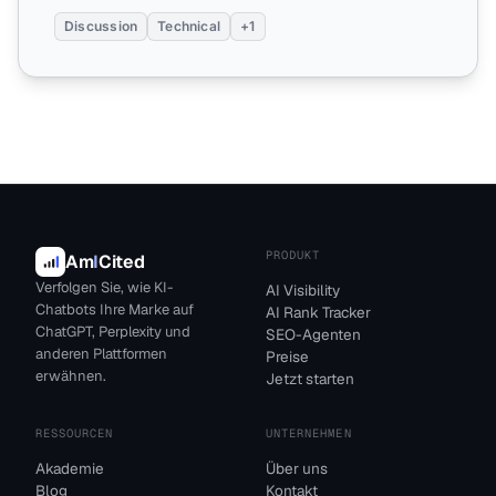
Discussion
Technical
+1
PRODUKT
Am
I
Cited
Verfolgen Sie, wie KI-
AI Visibility
Chatbots Ihre Marke auf
AI Rank Tracker
ChatGPT, Perplexity und
SEO-Agenten
anderen Plattformen
Preise
erwähnen.
Jetzt starten
RESSOURCEN
UNTERNEHMEN
Akademie
Über uns
Blog
Kontakt