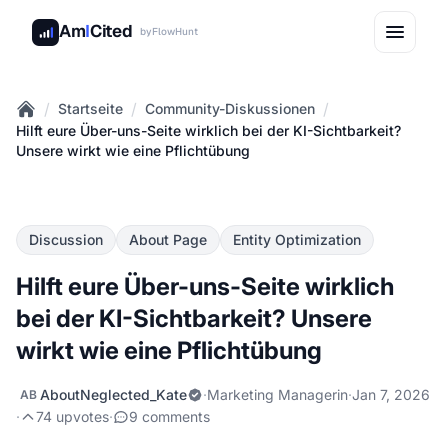
Am
I
Cited
by
FlowHunt
/
/
/
Startseite
Community-Diskussionen
Home
Hilft eure Über-uns-Seite wirklich bei der KI-Sichtbarkeit?
Unsere wirkt wie eine Pflichtübung
Discussion
About Page
Entity Optimization
Hilft eure Über-uns-Seite wirklich
bei der KI-Sichtbarkeit? Unsere
wirkt wie eine Pflichtübung
AboutNeglected_Kate
·
Marketing Managerin
·
Jan 7, 2026
AB
·
74 upvotes
·
9 comments