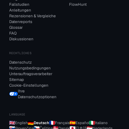
Fallstudien
FlowHunt
Anleitungen
Rezensionen & Vergleiche
Datenreports
Glossar
FAQ
Diskussionen
RECHTLICHES
Datenschutz
Nutzungsbedingungen
Unterauftragsverarbeiter
Sitemap
Cookie-Einstellungen
Ihre
Datenschutzoptionen
LANGUAGE
English
Deutsch
Français
Español
Italiano
Slovenčina
Čeština
Dansk
日本語
Nederlands