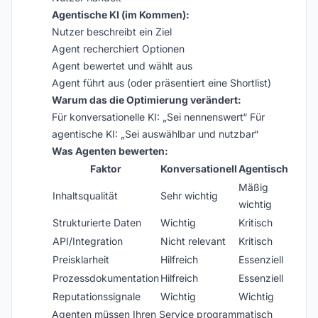
Agentische KI (im Kommen):
Nutzer beschreibt ein Ziel
Agent recherchiert Optionen
Agent bewertet und wählt aus
Agent führt aus (oder präsentiert eine Shortlist)
Warum das die Optimierung verändert:
Für konversationelle KI: „Sei nennenswert“ Für
agentische KI: „Sei auswählbar und nutzbar“
Was Agenten bewerten:
Faktor
Konversationell
Agentisch
Mäßig
Inhaltsqualität
Sehr wichtig
wichtig
Strukturierte Daten
Wichtig
Kritisch
API/Integration
Nicht relevant
Kritisch
Preisklarheit
Hilfreich
Essenziell
Prozessdokumentation
Hilfreich
Essenziell
Reputationssignale
Wichtig
Wichtig
Agenten müssen Ihren Service programmatisch