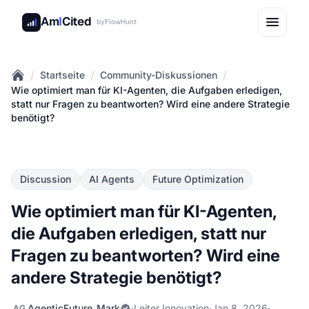
Am
I
Cited
by
FlowHunt
/
/
/
Startseite
Community-Diskussionen
Home
Wie optimiert man für KI-Agenten, die Aufgaben erledigen,
statt nur Fragen zu beantworten? Wird eine andere Strategie
benötigt?
Discussion
AI Agents
Future Optimization
Wie optimiert man für KI-Agenten,
die Aufgaben erledigen, statt nur
Fragen zu beantworten? Wird eine
andere Strategie benötigt?
AgenticFuture_Mark
·
Leiter Innovation
·
Jan 8, 2026
·
AG