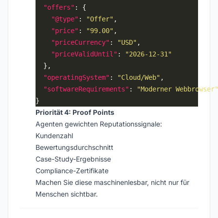
"offers"
"@type"
: 
"Offer"
"price"
: 
"99.00"
"priceCurrency"
: 
"USD"
"priceValidUntil"
: 
"2026-12-31"
"operatingSystem"
: 
"Cloud/Web"
"softwareRequirements"
: 
"Moderner Webbrowser
Priorität 4: Proof Points
Agenten gewichten Reputationssignale:
Kundenzahl
Bewertungsdurchschnitt
Case-Study-Ergebnisse
Compliance-Zertifikate
Machen Sie diese maschinenlesbar, nicht nur für
Menschen sichtbar.