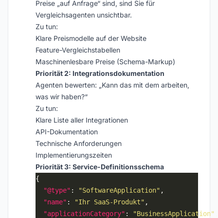
Preise „auf Anfrage“ sind, sind Sie für
Vergleichsagenten unsichtbar.
Zu tun:
Klare Preismodelle auf der Website
Feature-Vergleichstabellen
Maschinenlesbare Preise (Schema-Markup)
Priorität 2: Integrationsdokumentation
Agenten bewerten: „Kann das mit dem arbeiten,
was wir haben?“
Zu tun:
Klare Liste aller Integrationen
API-Dokumentation
Technische Anforderungen
Implementierungszeiten
Priorität 3: Service-Definitionsschema
"@type"
: 
"SoftwareApplication"
"name"
: 
"Ihr SaaS-Produkt"
"applicationCategory"
: 
"BusinessApplication"