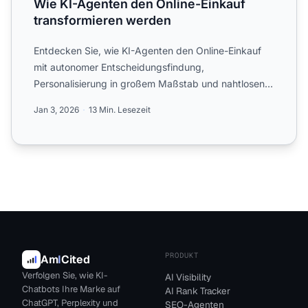
Wie KI-Agenten den Online-Einkauf
transformieren werden
Entdecken Sie, wie KI-Agenten den Online-Einkauf
mit autonomer Entscheidungsfindung,
Personalisierung in großem Maßstab und nahtlosen
Transaktionen revolutionie...
Jan 3, 2026
13 Min. Lesezeit
PRODUKT
Am
I
Cited
Verfolgen Sie, wie KI-
AI Visibility
Chatbots Ihre Marke auf
AI Rank Tracker
ChatGPT, Perplexity und
SEO-Agenten