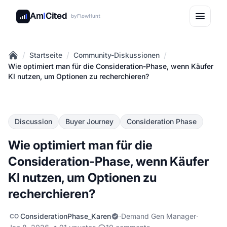
Am
I
Cited
by
FlowHunt
/
/
/
Startseite
Community-Diskussionen
Home
Wie optimiert man für die Consideration-Phase, wenn Käufer
KI nutzen, um Optionen zu recherchieren?
Discussion
Buyer Journey
Consideration Phase
Wie optimiert man für die
Consideration-Phase, wenn Käufer
KI nutzen, um Optionen zu
recherchieren?
ConsiderationPhase_Karen
·
Demand Gen Manager
·
CO