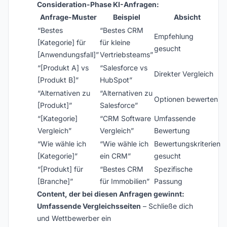
Consideration-Phase KI-Anfragen:
Anfrage-Muster
Beispiel
Absicht
“Bestes
“Bestes CRM
Empfehlung
[Kategorie] für
für kleine
gesucht
[Anwendungsfall]”
Vertriebsteams”
“[Produkt A] vs
“Salesforce vs
Direkter Vergleich
[Produkt B]”
HubSpot”
“Alternativen zu
“Alternativen zu
Optionen bewerten
[Produkt]”
Salesforce”
“[Kategorie]
“CRM Software
Umfassende
Vergleich”
Vergleich”
Bewertung
“Wie wähle ich
“Wie wähle ich
Bewertungskriterien
[Kategorie]”
ein CRM”
gesucht
“[Produkt] für
“Bestes CRM
Spezifische
[Branche]”
für Immobilien”
Passung
Content, der bei diesen Anfragen gewinnt:
Umfassende Vergleichsseiten
– Schließe dich
und Wettbewerber ein