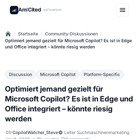
Am
I
Cited
by
FlowHunt
/
/
/
Startseite
Community-Diskussionen
Home
Optimiert jemand gezielt für Microsoft Copilot? Es ist in Edge
und Office integriert – könnte riesig werden
Discussion
Microsoft Copilot
Platform-Specific
Optimiert jemand gezielt für
Microsoft Copilot? Es ist in Edge und
Office integriert – könnte riesig
werden
CopilotWatcher_Steve
·
Leiter Suchmaschinenmarketing
·
CO