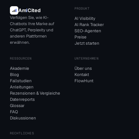
PRODUKT
Am
I
Cited
Verfolgen Sie, wie KI-
AI Visibility
Chatbots Ihre Marke auf
AI Rank Tracker
ChatGPT, Perplexity und
SEO-Agenten
anderen Plattformen
Preise
erwähnen.
Jetzt starten
RESSOURCEN
UNTERNEHMEN
Akademie
Über uns
Blog
Kontakt
Fallstudien
FlowHunt
Anleitungen
Rezensionen & Vergleiche
Datenreports
Glossar
FAQ
Diskussionen
RECHTLICHES