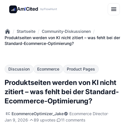
Am
I
Cited
by
FlowHunt
/
/
/
Startseite
Community-Diskussionen
Home
Produktseiten werden von KI nicht zitiert – was fehlt bei der
Standard-Ecommerce-Optimierung?
Discussion
Ecommerce
Product Pages
Produktseiten werden von KI nicht
zitiert – was fehlt bei der Standard-
Ecommerce-Optimierung?
EcommerceOptimizer_Jake
·
Ecommerce Director
·
EC
Jan 9, 2026
·
89 upvotes
·
11 comments