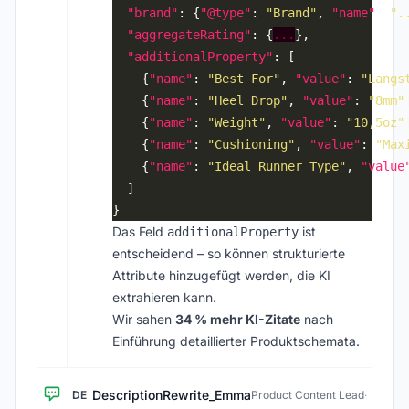
"brand"
: {
"@type"
: 
"Brand"
, 
"name"
: 
".
"aggregateRating"
: {
...
"additionalProperty"
    {
"name"
: 
"Best For"
, 
"value"
: 
"Langs
    {
"name"
: 
"Heel Drop"
, 
"value"
: 
"8mm"
    {
"name"
: 
"Weight"
, 
"value"
: 
"10,5oz"
    {
"name"
: 
"Cushioning"
, 
"value"
: 
"Max
    {
"name"
: 
"Ideal Runner Type"
, 
"value
Das Feld
ist
additionalProperty
entscheidend – so können strukturierte
Attribute hinzugefügt werden, die KI
extrahieren kann.
Wir sahen
34 % mehr KI-Zitate
nach
Einführung detaillierter Produktschemata.
DescriptionRewrite_Emma
DE
Product Content Lead
·