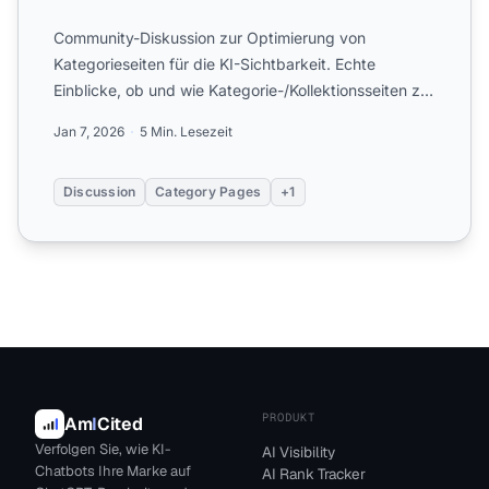
Community-Diskussion zur Optimierung von
Kategorieseiten für die KI-Sichtbarkeit. Echte
Einblicke, ob und wie Kategorie-/Kollektionsseiten zu
KI-Zitaten beitrag...
Jan 7, 2026
5 Min. Lesezeit
Discussion
Category Pages
+1
PRODUKT
Am
I
Cited
Verfolgen Sie, wie KI-
AI Visibility
Chatbots Ihre Marke auf
AI Rank Tracker