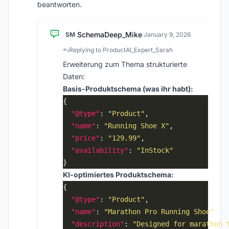
beantworten.
SchemaDeep_Mike
SM
·
January 9, 2026
Replying to ProductAI_Expert_Sarah
Erweiterung zum Thema strukturierte
Daten:
Basis-Produktschema (was ihr habt):
"@type"
: 
"Product"
"name"
: 
"Running Shoe X"
"price"
: 
"129.99"
"availability"
: 
"InStock"
KI-optimiertes Produktschema:
"@type"
: 
"Product"
"name"
: 
"Marathon Pro Running Shoe"
"description"
: 
"Designed for marathon 