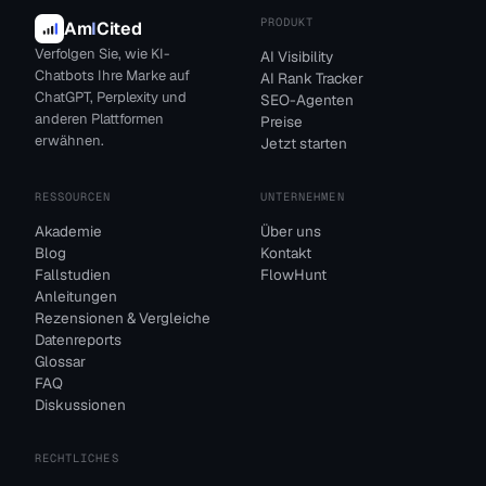
PRODUKT
Am
I
Cited
Verfolgen Sie, wie KI-
AI Visibility
Chatbots Ihre Marke auf
AI Rank Tracker
ChatGPT, Perplexity und
SEO-Agenten
anderen Plattformen
Preise
erwähnen.
Jetzt starten
RESSOURCEN
UNTERNEHMEN
Akademie
Über uns
Blog
Kontakt
Fallstudien
FlowHunt
Anleitungen
Rezensionen & Vergleiche
Datenreports
Glossar
FAQ
Diskussionen
RECHTLICHES