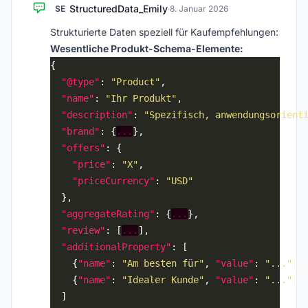
StructuredData_Emily
SE
·
8. Januar 2026
Strukturierte Daten speziell für Kaufempfehlungen:
Wesentliche Produkt-Schema-Elemente:
"@type"
: 
"Product"
"name"
: 
"Ihr Produkt"
"description"
: 
"Spezifisch, anwendungsorient
"brand"
: {
...
"offers"
"price"
: 
"X"
"priceCurrency"
: 
"USD"
"aggregateRating"
: {
...
"review"
: [
...
"additionalProperty"
    {
"name"
: 
"Am besten für"
, 
"value"
: 
"..."
    {
"name"
: 
"Idealer Kunde"
, 
"value"
: 
"..."