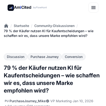
Am
I
Cited
by
FlowHunt
/
/
/
Startseite
Community-Diskussionen
Home
79 % der Käufer nutzen KI für Kaufentscheidungen – wie
schaffen wir es, dass unsere Marke empfohlen wird?
Discussion
Purchase Journey
Conversion
79 % der Käufer nutzen KI für
Kaufentscheidungen – wie schaffen
wir es, dass unsere Marke
empfohlen wird?
PurchaseJourney_Mike
·
VP Marketing
·
Jan 10, 2026
·
PU