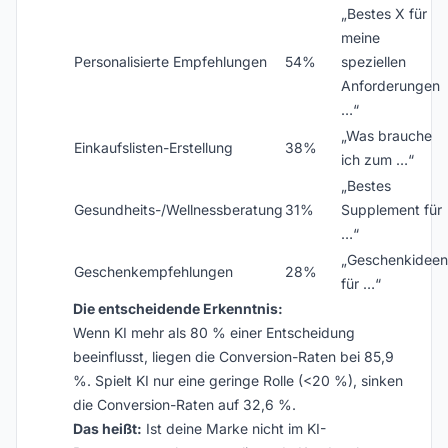
„Bestes X für
meine
Personalisierte Empfehlungen
54%
speziellen
Anforderungen
…“
„Was brauche
Einkaufslisten-Erstellung
38%
ich zum …“
„Bestes
Gesundheits-/Wellnessberatung
31%
Supplement für
…“
„Geschenkideen
Geschenkempfehlungen
28%
für …“
Die entscheidende Erkenntnis:
Wenn KI mehr als 80 % einer Entscheidung
beeinflusst, liegen die Conversion-Raten bei 85,9
%. Spielt KI nur eine geringe Rolle (<20 %), sinken
die Conversion-Raten auf 32,6 %.
Das heißt:
Ist deine Marke nicht im KI-