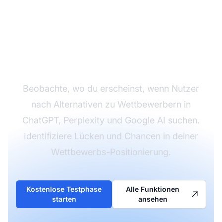
Überwache deine
Wettbewerbs-
Sichtbarkeit
Beobachte, wo du erscheinst, wenn Nutzer
nach Alternativen zu Wettbewerbern in
ChatGPT, Perplexity und Google AI suchen.
Identifiziere Lücken und Chancen in deiner
Wettbewerbs-Positionierung.
Kostenlose Testphase
Alle Funktionen
starten
ansehen