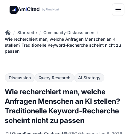
Am
I
Cited
by
FlowHunt
/
/
/
Startseite
Community-Diskussionen
Home
Wie recherchiert man, welche Anfragen Menschen an KI
stellen? Traditionelle Keyword-Recherche scheint nicht zu
passen
Discussion
Query Research
AI Strategy
Wie recherchiert man, welche
Anfragen Menschen an KI stellen?
Traditionelle Keyword-Recherche
scheint nicht zu passen
QueryResearch_Confused
·
SEO-Manager
·
Jan 6, 2026
·
QU