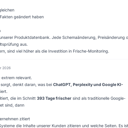
gleichen
-Fakten geändert haben
n
u unserer Produktdatenbank. Jede Schemaänderung, Preisänderung 
ltsprüfung aus.
n, sind viel höher als die Investition in Frische-Monitoring.
ar 2026
 extrem relevant.
 sorgt, denkt daran, was bei
ChatGPT, Perplexity und Google KI-
iert.
iert, die im Schnitt
393 Tage frischer
sind als traditionelle Google-
tet sind, dann
ernehmen zitiert
ysteme die Inhalte unserer Kunden zitieren und welche Seiten. Es is