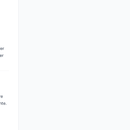
ler
er
re
nte.