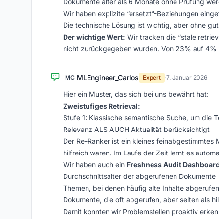
Dokumente älter als 6 Monate ohne Prüfung werd
Wir haben explizite “ersetzt”-Beziehungen eing
Die technische Lösung ist wichtig, aber ohne g
Der wichtige Wert:
Wir tracken die “stale retriev
nicht zurückgegeben wurden. Von 23% auf 4% i
MLEngineer_Carlos
MC
Expert
·
7. Januar 2026
Hier ein Muster, das sich bei uns bewährt hat:
Zweistufiges Retrieval:
Stufe 1: Klassische semantische Suche, um die 
Relevanz ALS AUCH Aktualität berücksichtigt
Der Re-Ranker ist ein kleines feinabgestimmtes 
hilfreich waren. Im Laufe der Zeit lernt es autom
Wir haben auch ein
Freshness Audit Dashboar
Durchschnittsalter der abgerufenen Dokumente
Themen, bei denen häufig alte Inhalte abgerufe
Dokumente, die oft abgerufen, aber selten als hi
Damit konnten wir Problemstellen proaktiv erke