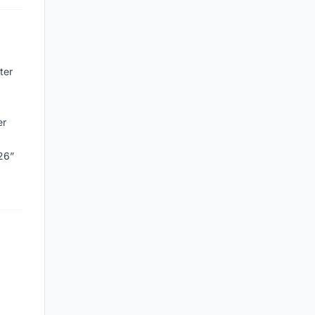
ter
er
026”