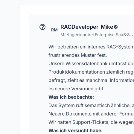
Konzepte zur KI-Sichtbarkeit
ge
RAGDeveloper_Mike
RM
ML-Ingenieur bei Enterprise SaaS
·
8. 
Wir betreiben ein internes RAG-System
frustrierendes Muster fest.
Unsere Wissensdatenbank umfasst übe
Produktdokumentationen ziemlich re
befragt, zieht es manchmal Informatio
es neuere Versionen gibt.
Was ich beobachte:
Das System ruft semantisch ähnliche, a
Neuere Dokumente mit anderer Formuli
Wir hatten Support-Tickets, die wegen
Was ich versucht habe: