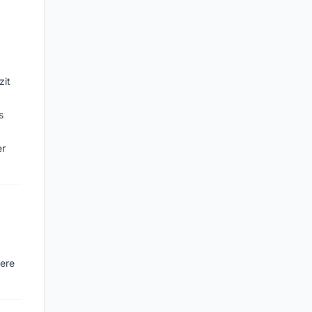
zit
s
er
sere