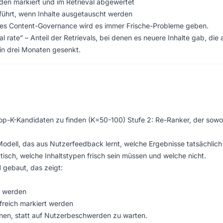
en markiert und im Retrieval abgewertet
eführt, wenn Inhalte ausgetauscht werden
utes Content-Governance wird es immer Frische-Probleme geben.
al rate” – Anteil der Retrievals, bei denen es neuere Inhalte gab, die 
n drei Monaten gesenkt.
Top-K-Kandidaten zu finden (K=50-100) Stufe 2: Re-Ranker, der sowo
Modell, das aus Nutzerfeedback lernt, welche Ergebnisse tatsächlich
atisch, welche Inhaltstypen frisch sein müssen und welche nicht.
d
gebaut, das zeigt:
n werden
lfreich markiert werden
nnen, statt auf Nutzerbeschwerden zu warten.