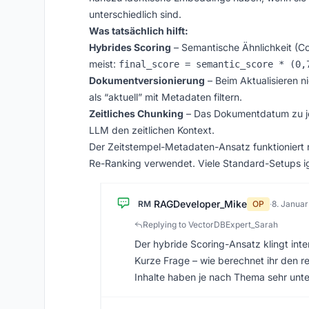
unterschiedlich sind.
Was tatsächlich hilft:
Hybrides Scoring
– Semantische Ähnlichkeit (Cos
meist:
final_score = semantic_score * (0,
Dokumentversionierung
– Beim Aktualisieren n
als “aktuell” mit Metadaten filtern.
Zeitliches Chunking
– Das Dokumentdatum zu je
LLM den zeitlichen Kontext.
Der Zeitstempel-Metadaten-Ansatz funktioniert nu
Re-Ranking verwendet. Viele Standard-Setups ig
RAGDeveloper_Mike
RM
OP
·
8. Janua
Replying to VectorDBExpert_Sarah
Der hybride Scoring-Ansatz klingt inte
Kurze Frage – wie berechnet ihr den r
Inhalte haben je nach Thema sehr unter