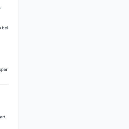
n
n bei
uper
ert