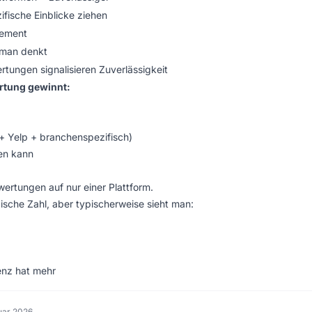
ifische Einblicke ziehen
gement
 man denkt
rtungen signalisieren Zuverlässigkeit
rtung gewinnt:
+ Yelp + branchenspezifisch)
ren kann
wertungen auf nur einer Plattform.
ische Zahl, aber typischerweise sieht man:
enz hat mehr
uar 2026