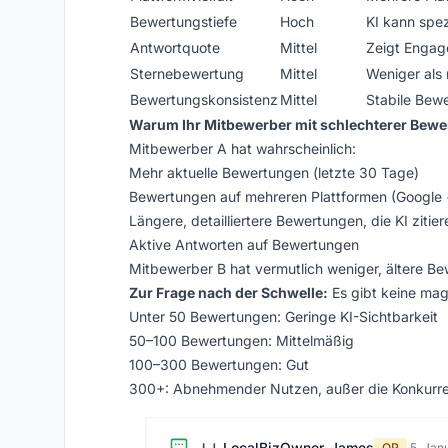
Bewertungstiefe
Hoch
KI kann spez
Antwortquote
Mittel
Zeigt Enga
Sternebewertung
Mittel
Weniger als
Bewertungskonsistenz
Mittel
Stabile Bewe
Warum Ihr Mitbewerber mit schlechterer Bewe
Mitbewerber A hat wahrscheinlich:
Mehr aktuelle Bewertungen (letzte 30 Tage)
Bewertungen auf mehreren Plattformen (Google 
Längere, detailliertere Bewertungen, die KI zitie
Aktive Antworten auf Bewertungen
Mitbewerber B hat vermutlich weniger, ältere Be
Zur Frage nach der Schwelle:
Es gibt keine mag
Unter 50 Bewertungen: Geringe KI-Sichtbarkeit
50–100 Bewertungen: Mittelmäßig
100–300 Bewertungen: Gut
300+: Abnehmender Nutzen, außer die Konkurr
LocalBizOwner_James
LJ
OP
·
5. Jan