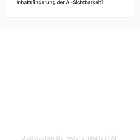
Inhaltsänderung der AI-Sichtbarkeit?
Verfolgen Sie die AI-
Zitationsleistung Ihrer
Inhalte
Überwachen Sie, welche Inhalte in AI-