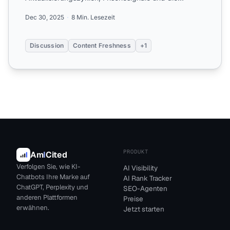
Aufrechterhaltung der Sich...
Dec 30, 2025
8 Min. Lesezeit
Discussion
Content Freshness
+1
PRODUKT
Am
I
Cited
Verfolgen Sie, wie KI-
AI Visibility
Chatbots Ihre Marke auf
AI Rank Tracker
ChatGPT, Perplexity und
SEO-Agenten
anderen Plattformen
Preise
erwähnen.
Jetzt starten