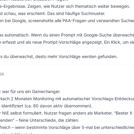
-Ergebnisse. Zeigen, wie Nutzer sich thematisch weiter bewegen.
d schau, was erscheint. Das sind häufige Suchmuster.
 bei Google, screenshotte alle PAA-Fragen und verwandten Suche
as automatisch. Wenn du einen Prompt mit Google-Suche überwachs
rfasst und als neue Prompt-Vorschläge angezeigt. Ein Klick, um si
pts du überwachst, desto mehr Vorschläge werden gefunden.
026
tz war für uns ein Gamechanger.
Nach 2 Monaten Monitoring mit automatischer Vorschlags-Entdeck
 identifiziert (ca. 80 davon aktiv übernommen).
NIE selbst formuliert. Nutzer fragen anders als Marketer. “Bester X 
wenden” – feine Unterschiede, die zählen.
freich – wenn bestimmte Vorschläge über 5-mal bei unterschiedliche