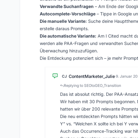
Verwandte Suchanfragen
– Am Ende der Google
Autocomplete-Vorschläge
– Tippe in Google un
Die manuelle Variante:
Suche deine Hauptthemen
erstelle daraus Prompts.
Die automatische Variante:
Am I Cited macht d
werden alle PAA-Fragen und verwandten Suchen e
Überwachung hinzuzufügen.
Die Entdeckung potenziert sich – je mehr Prom
ContentMarketer_Julie
CJ
·
9. Januar 2
Replying to SEOtoGEO_Transition
Das ist absolut richtig. Der PAA-Ansa
Wir haben mit 30 Prompts begonnen. 
hatten wir über 200 relevante Prompts
Die neu entdeckten Prompts hätten wir 
Y” vs. “Welchen X sollte ich bei Y ver
Auch das Occurrence-Tracking war hil