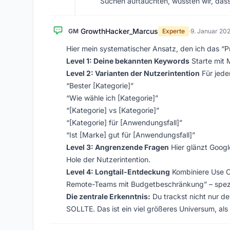
Suchen auftauchten, wussten wir, dass 
GrowthHacker_Marcus
GM
Experte
·
9. Januar 20
Hier mein systematischer Ansatz, den ich das 
Level 1: Deine bekannten Keywords
Starte mit 
Level 2: Varianten der Nutzerintention
Für jeden
“Bester [Kategorie]”
“Wie wähle ich [Kategorie]”
“[Kategorie] vs [Kategorie]”
“[Kategorie] für [Anwendungsfall]”
“Ist [Marke] gut für [Anwendungsfall]”
Level 3: Angrenzende Fragen
Hier glänzt Googl
Hole der Nutzerintention.
Level 4: Longtail-Entdeckung
Kombiniere Use C
Remote-Teams mit Budgetbeschränkung” – spezif
Die zentrale Erkenntnis:
Du trackst nicht nur d
SOLLTE. Das ist ein viel größeres Universum, als