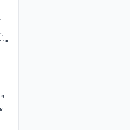
n,
t,
e zur
ung
für
n