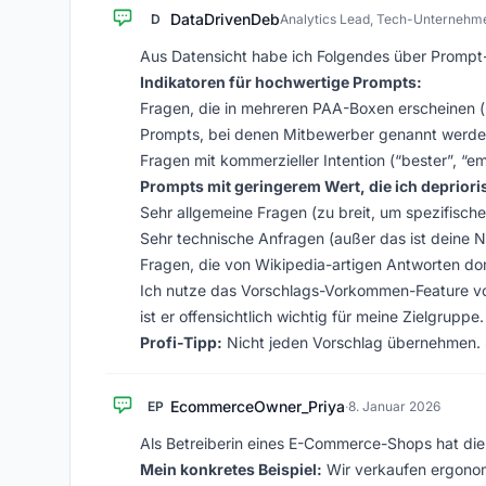
DataDrivenDeb
D
Analytics Lead, Tech-Unternehm
Aus Datensicht habe ich Folgendes über Prompt-
Indikatoren für hochwertige Prompts:
Fragen, die in mehreren PAA-Boxen erscheinen
Prompts, bei denen Mitbewerber genannt werde
Fragen mit kommerzieller Intention (“bester”, “e
Prompts mit geringerem Wert, die ich deprioris
Sehr allgemeine Fragen (zu breit, um spezifisc
Sehr technische Anfragen (außer das ist deine N
Fragen, die von Wikipedia-artigen Antworten do
Ich nutze das Vorschlags-Vorkommen-Feature von 
ist er offensichtlich wichtig für meine Zielgruppe.
Profi-Tipp:
Nicht jeden Vorschlag übernehmen. St
EcommerceOwner_Priya
EP
·
8. Januar 2026
Als Betreiberin eines E-Commerce-Shops hat die
Mein konkretes Beispiel:
Wir verkaufen ergonom