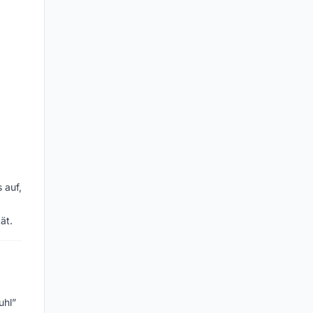
 auf,
ät.
uhl”