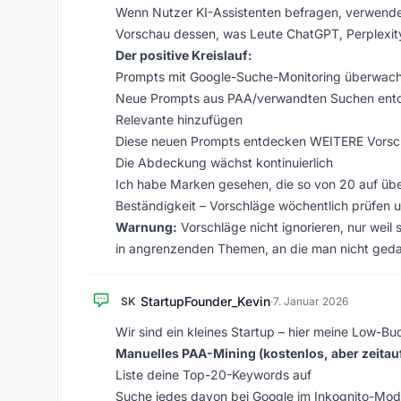
Wenn Nutzer KI-Assistenten befragen, verwenden
Vorschau dessen, was Leute ChatGPT, Perplexity
Der positive Kreislauf:
Prompts mit Google-Suche-Monitoring überwac
Neue Prompts aus PAA/verwandten Suchen ent
Relevante hinzufügen
Diese neuen Prompts entdecken WEITERE Vorsc
Die Abdeckung wächst kontinuierlich
Ich habe Marken gesehen, die so von 20 auf übe
Beständigkeit – Vorschläge wöchentlich prüfen 
Warnung:
Vorschläge nicht ignorieren, nur weil
in angrenzenden Themen, an die man nicht geda
StartupFounder_Kevin
SK
·
7. Januar 2026
Wir sind ein kleines Startup – hier meine Low-Bu
Manuelles PAA-Mining (kostenlos, aber zeitau
Liste deine Top-20-Keywords auf
Suche jedes davon bei Google im Inkognito-Mo