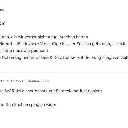
ie:
ch”
pen, die wir vorher nicht angesprochen hatten.
eidend
– 15 relevante Vorschläge in einer Session gefunden, alle mit
 hätte das ewig gedauert.
e Nutzersegmente. Unsere KI-Sichtbarkeitsabdeckung stieg von viell
etzt KI-Berater
·
8. Januar 2026
xt, WARUM dieser Ansatz zur Entdeckung funktioniert:
andten Suchen spiegeln wider: