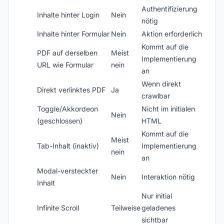
Authentifizierung
Inhalte hinter Login
Nein
nötig
Inhalte hinter Formular
Nein
Aktion erforderlich
Kommt auf die
PDF auf derselben
Meist
Implementierung
URL wie Formular
nein
an
Wenn direkt
Direkt verlinktes PDF
Ja
crawlbar
Toggle/Akkordeon
Nicht im initialen
Nein
(geschlossen)
HTML
Kommt auf die
Meist
Tab-Inhalt (inaktiv)
Implementierung
nein
an
Modal-versteckter
Nein
Interaktion nötig
Inhalt
Nur initial
Infinite Scroll
Teilweise
geladenes
sichtbar