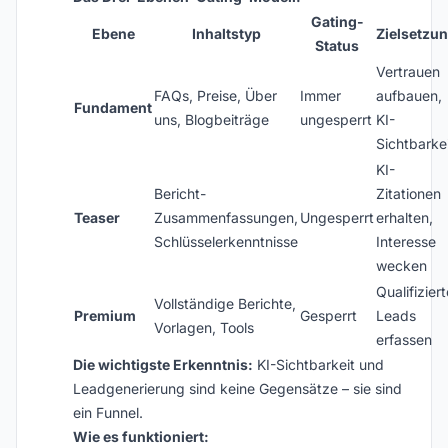
Gating-
Ebene
Inhaltstyp
Zielsetzu
Status
Vertrauen
FAQs, Preise, Über
Immer
aufbauen,
Fundament
uns, Blogbeiträge
ungesperrt
KI-
Sichtbarke
KI-
Bericht-
Zitationen
Teaser
Zusammenfassungen,
Ungesperrt
erhalten,
Schlüsselerkenntnisse
Interesse
wecken
Qualifiziert
Vollständige Berichte,
Premium
Gesperrt
Leads
Vorlagen, Tools
erfassen
Die wichtigste Erkenntnis:
KI-Sichtbarkeit und
Leadgenerierung sind keine Gegensätze – sie sind
ein Funnel.
Wie es funktioniert: