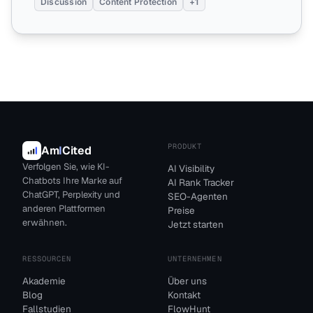
Discussion
Content Protection
+1
PRODUKT
Am
I
Cited
Verfolgen Sie, wie KI-
AI Visibility
Chatbots Ihre Marke auf
AI Rank Tracker
ChatGPT, Perplexity und
SEO-Agenten
anderen Plattformen
Preise
erwähnen.
Jetzt starten
RESSOURCEN
UNTERNEHMEN
Akademie
Über uns
Blog
Kontakt
Fallstudien
FlowHunt