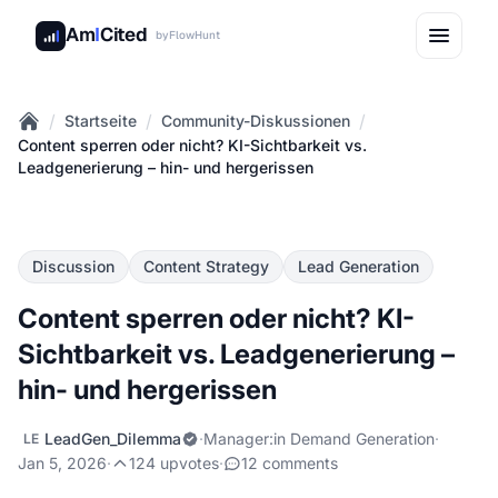
Am
I
Cited
by
FlowHunt
/
/
/
Startseite
Community-Diskussionen
Home
Content sperren oder nicht? KI-Sichtbarkeit vs.
Leadgenerierung – hin- und hergerissen
Discussion
Content Strategy
Lead Generation
Content sperren oder nicht? KI-
Sichtbarkeit vs. Leadgenerierung –
hin- und hergerissen
LeadGen_Dilemma
·
Manager:in Demand Generation
·
LE
Jan 5, 2026
·
124 upvotes
·
12 comments