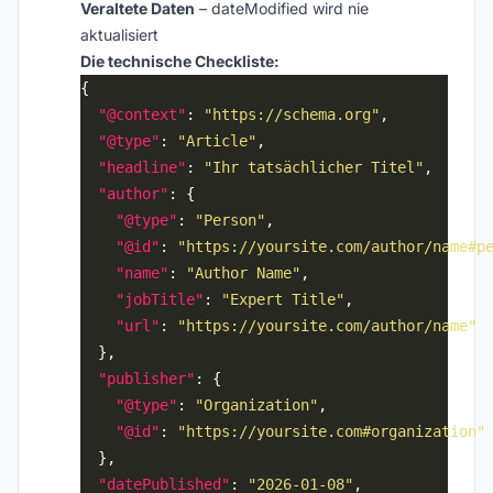
Veraltete Daten
– dateModified wird nie
aktualisiert
Die technische Checkliste:
"@context"
: 
"https://schema.org"
"@type"
: 
"Article"
"headline"
: 
"Ihr tatsächlicher Titel"
"author"
"@type"
: 
"Person"
"@id"
: 
"https://yoursite.com/author/name#p
"name"
: 
"Author Name"
"jobTitle"
: 
"Expert Title"
"url"
: 
"https://yoursite.com/author/name"
"publisher"
"@type"
: 
"Organization"
"@id"
: 
"https://yoursite.com#organization"
"datePublished"
: 
"2026-01-08"