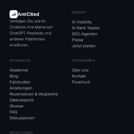
PRODUKT
Am
I
Cited
Verfolgen Sie, wie KI-
AI Visibility
Chatbots Ihre Marke auf
AI Rank Tracker
ChatGPT, Perplexity und
SEO-Agenten
anderen Plattformen
Preise
erwähnen.
Jetzt starten
RESSOURCEN
UNTERNEHMEN
Akademie
Über uns
Blog
Kontakt
Fallstudien
FlowHunt
Anleitungen
Rezensionen & Vergleiche
Datenreports
Glossar
FAQ
Diskussionen
RECHTLICHES