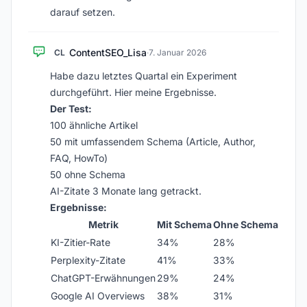
darauf setzen.
ContentSEO_Lisa
CL
·
7. Januar 2026
Habe dazu letztes Quartal ein Experiment
durchgeführt. Hier meine Ergebnisse.
Der Test:
100 ähnliche Artikel
50 mit umfassendem Schema (Article, Author,
FAQ, HowTo)
50 ohne Schema
AI-Zitate 3 Monate lang getrackt.
Ergebnisse:
Metrik
Mit Schema
Ohne Schema
KI-Zitier-Rate
34%
28%
Perplexity-Zitate
41%
33%
ChatGPT-Erwähnungen
29%
24%
Google AI Overviews
38%
31%