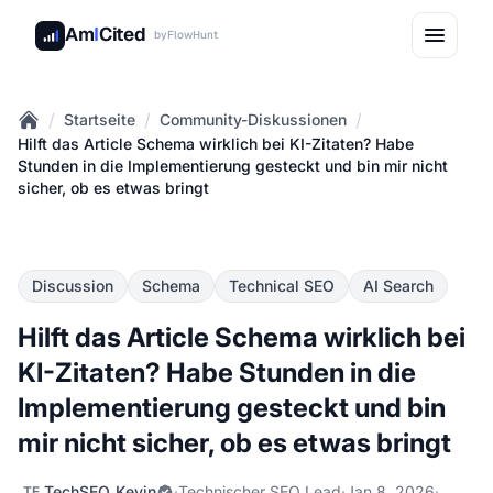
Am
I
Cited
by
FlowHunt
/
/
/
Startseite
Community-Diskussionen
Home
Hilft das Article Schema wirklich bei KI-Zitaten? Habe
Stunden in die Implementierung gesteckt und bin mir nicht
sicher, ob es etwas bringt
Discussion
Schema
Technical SEO
AI Search
Hilft das Article Schema wirklich bei
KI-Zitaten? Habe Stunden in die
Implementierung gesteckt und bin
mir nicht sicher, ob es etwas bringt
TechSEO_Kevin
·
Technischer SEO Lead
·
Jan 8, 2026
·
TE