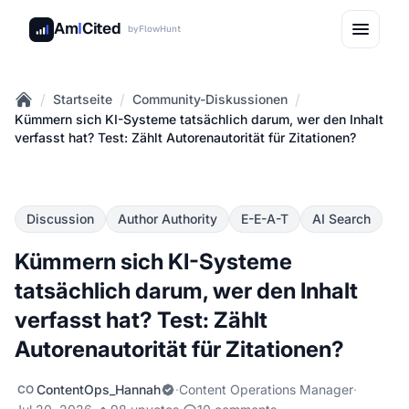
Am
I
Cited
by
FlowHunt
/
/
/
Startseite
Community-Diskussionen
Home
Kümmern sich KI-Systeme tatsächlich darum, wer den Inhalt
verfasst hat? Test: Zählt Autorenautorität für Zitationen?
Discussion
Author Authority
E-E-A-T
AI Search
Kümmern sich KI-Systeme
tatsächlich darum, wer den Inhalt
verfasst hat? Test: Zählt
Autorenautorität für Zitationen?
ContentOps_Hannah
·
Content Operations Manager
·
CO