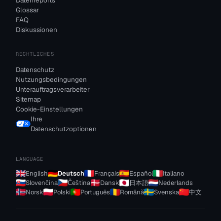
Datenreports
Glossar
FAQ
Diskussionen
RECHTLICHES
Datenschutz
Nutzungsbedingungen
Unterauftragsverarbeiter
Sitemap
Cookie-Einstellungen
Ihre
Datenschutzoptionen
LANGUAGE
English
Deutsch
Français
Español
Italiano
Slovenčina
Čeština
Dansk
日本語
Nederlands
Norsk
Polski
Português
Română
Svenska
中文