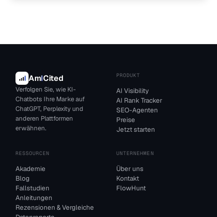
PRODUKT
Am
I
Cited
Verfolgen Sie, wie KI-
AI Visibility
Chatbots Ihre Marke auf
AI Rank Tracker
ChatGPT, Perplexity und
SEO-Agenten
anderen Plattformen
Preise
erwähnen.
Jetzt starten
RESSOURCEN
UNTERNEHMEN
Akademie
Über uns
Blog
Kontakt
Fallstudien
FlowHunt
Anleitungen
Rezensionen & Vergleiche