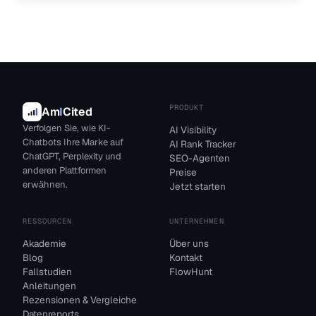
PRODUKT
Am
I
Cited
Verfolgen Sie, wie KI-
AI Visibility
Chatbots Ihre Marke auf
AI Rank Tracker
ChatGPT, Perplexity und
SEO-Agenten
anderen Plattformen
Preise
erwähnen.
Jetzt starten
RESSOURCEN
UNTERNEHMEN
Akademie
Über uns
Blog
Kontakt
Fallstudien
FlowHunt
Anleitungen
Rezensionen & Vergleiche
Datenreports