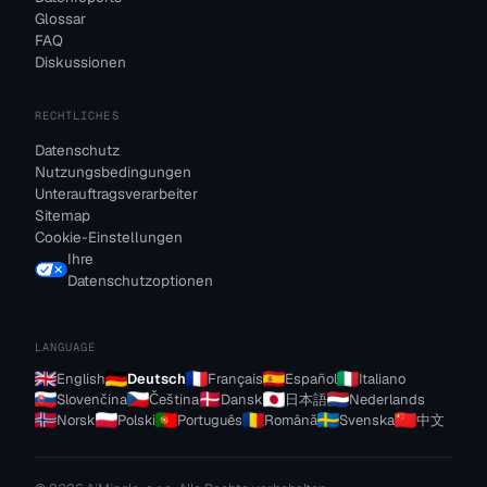
Glossar
FAQ
Diskussionen
RECHTLICHES
Datenschutz
Nutzungsbedingungen
Unterauftragsverarbeiter
Sitemap
Cookie-Einstellungen
Ihre
Datenschutzoptionen
LANGUAGE
English
Deutsch
Français
Español
Italiano
Slovenčina
Čeština
Dansk
日本語
Nederlands
Norsk
Polski
Português
Română
Svenska
中文