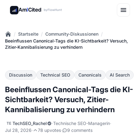
Am
I
Cited
by
FlowHunt
/
/
/
Startseite
Community-Diskussionen
Home
Beeinflussen Canonical-Tags die KI-Sichtbarkeit? Versuch,
Zitier-Kannibalisierung zu verhindern
Discussion
Technical SEO
Canonicals
AI Search
Beeinflussen Canonical-Tags die KI-
Sichtbarkeit? Versuch, Zitier-
Kannibalisierung zu verhindern
TechSEO_Rachel
·
Technische SEO-Managerin
·
TE
Jul 28, 2026
·
78 upvotes
·
9 comments