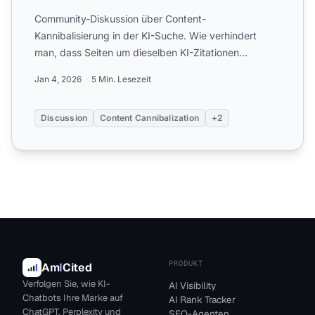
Community-Diskussion über Content-
Kannibalisierung in der KI-Suche. Wie verhindert
man, dass Seiten um dieselben KI-Zitationen
konkurrieren und die Sichtbarkeit...
Jan 4, 2026
5 Min. Lesezeit
Discussion
Content Cannibalization
+2
PRODUKT
Am
I
Cited
Verfolgen Sie, wie KI-
AI Visibility
Chatbots Ihre Marke auf
AI Rank Tracker
ChatGPT, Perplexity und
SEO-Agenten