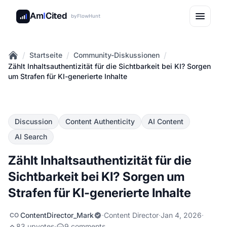
Am
I
Cited
by
FlowHunt
/
/
/
Startseite
Community-Diskussionen
Home
Zählt Inhaltsauthentizität für die Sichtbarkeit bei KI? Sorgen
um Strafen für KI-generierte Inhalte
Discussion
Content Authenticity
AI Content
AI Search
Zählt Inhaltsauthentizität für die
Sichtbarkeit bei KI? Sorgen um
Strafen für KI-generierte Inhalte
ContentDirector_Mark
·
Content Director
·
Jan 4, 2026
·
CO
83 upvotes
·
9 comments