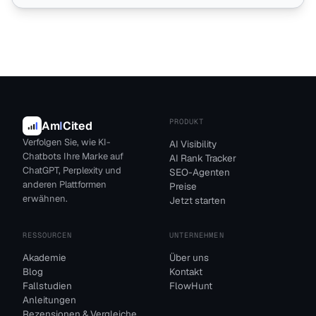
PRODUKT
Am
I
Cited
Verfolgen Sie, wie KI-
AI Visibility
Chatbots Ihre Marke auf
AI Rank Tracker
ChatGPT, Perplexity und
SEO-Agenten
anderen Plattformen
Preise
erwähnen.
Jetzt starten
RESSOURCEN
UNTERNEHMEN
Akademie
Über uns
Blog
Kontakt
Fallstudien
FlowHunt
Anleitungen
Rezensionen & Vergleiche