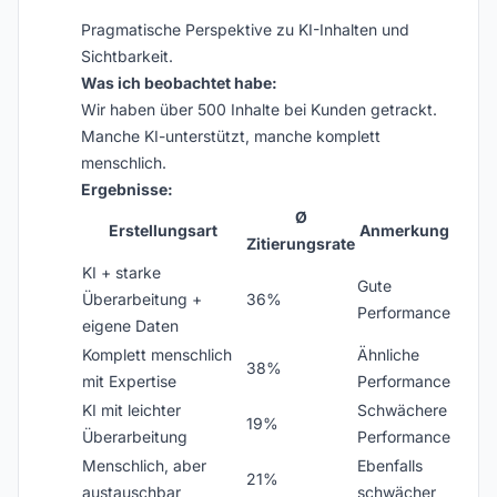
Pragmatische Perspektive zu KI-Inhalten und
Sichtbarkeit.
Was ich beobachtet habe:
Wir haben über 500 Inhalte bei Kunden getrackt.
Manche KI-unterstützt, manche komplett
menschlich.
Ergebnisse:
Ø
Erstellungsart
Anmerkung
Zitierungsrate
KI + starke
Gute
Überarbeitung +
36%
Performance
eigene Daten
Komplett menschlich
Ähnliche
38%
mit Expertise
Performance
KI mit leichter
Schwächere
19%
Überarbeitung
Performance
Menschlich, aber
Ebenfalls
21%
austauschbar
schwächer