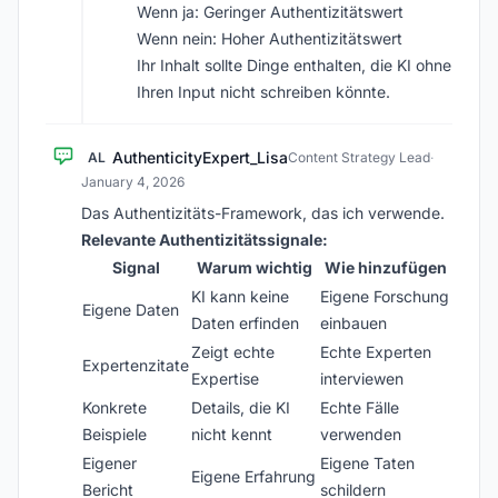
Wenn ja: Geringer Authentizitätswert
Wenn nein: Hoher Authentizitätswert
Ihr Inhalt sollte Dinge enthalten, die KI ohne
Ihren Input nicht schreiben könnte.
AuthenticityExpert_Lisa
AL
Content Strategy Lead
·
January 4, 2026
Das Authentizitäts-Framework, das ich verwende.
Relevante Authentizitätssignale:
Signal
Warum wichtig
Wie hinzufügen
KI kann keine
Eigene Forschung
Eigene Daten
Daten erfinden
einbauen
Zeigt echte
Echte Experten
Expertenzitate
Expertise
interviewen
Konkrete
Details, die KI
Echte Fälle
Beispiele
nicht kennt
verwenden
Eigener
Eigene Taten
Eigene Erfahrung
Bericht
schildern