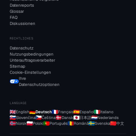
Datenreports
Glossar
FAQ
Diskussionen
RECHTLICHES
Datenschutz
Nutzungsbedingungen
Unterauftragsverarbeiter
Sitemap
Cookie-Einstellungen
Ihre
Datenschutzoptionen
LANGUAGE
English
Deutsch
Français
Español
Italiano
Slovenčina
Čeština
Dansk
日本語
Nederlands
Norsk
Polski
Português
Română
Svenska
中文