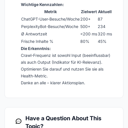
Wichtige Kennzahlen:
Metrik
Zielwert
Aktuell
ChatGPT-User-Besuche/Woche
200+
87
PerplexityBot-Besuche/Woche
500+
234
Ø Antwortzeit
<200 ms
320 ms
Frische Inhalte %
80%
45%
Die Erkenntnis:
Crawl-Frequenz ist sowohl Input (beeinflussbar)
als auch Output (Indikator für KI-Relevanz).
Optimieren Sie darauf und nutzen Sie sie als
Health-Metric.
Danke an alle – klarer Aktionsplan.
Have a Question About This
Topic?