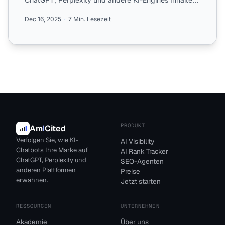
anders cra...
Dec 16, 2025
7 Min. Lesezeit
PRODUKT
Am
I
Cited
Verfolgen Sie, wie KI-
AI Visibility
Chatbots Ihre Marke auf
AI Rank Tracker
ChatGPT, Perplexity und
SEO-Agenten
anderen Plattformen
Preise
erwähnen.
Jetzt starten
RESSOURCEN
UNTERNEHMEN
Akademie
Über uns