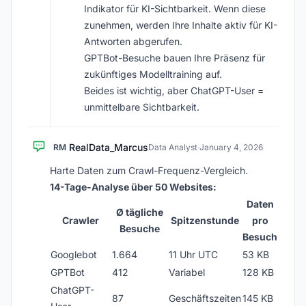
Indikator für KI-Sichtbarkeit. Wenn diese
zunehmen, werden Ihre Inhalte aktiv für KI-
Antworten abgerufen.
GPTBot-Besuche bauen Ihre Präsenz für
zukünftiges Modelltraining auf.
Beides ist wichtig, aber ChatGPT-User =
unmittelbare Sichtbarkeit.
RealData_Marcus
RM
Data Analyst
·
January 4, 2026
Harte Daten zum Crawl-Frequenz-Vergleich.
14-Tage-Analyse über 50 Websites:
Daten
Ø tägliche
Crawler
Spitzenstunde
pro
Besuche
Besuch
Googlebot
1.664
11 Uhr UTC
53 KB
GPTBot
412
Variabel
128 KB
ChatGPT-
87
Geschäftszeiten
145 KB