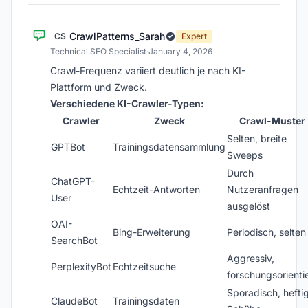
CrawlPatterns_Sarah
CS
Expert
Technical SEO Specialist
·
January 4, 2026
Crawl-Frequenz variiert deutlich je nach KI-
Plattform und Zweck.
Verschiedene KI-Crawler-Typen:
Crawler
Zweck
Crawl-Muster
Selten, breite
GPTBot
Trainingsdatensammlung
Sweeps
Durch
ChatGPT-
Echtzeit-Antworten
Nutzeranfragen
User
ausgelöst
OAI-
Bing-Erweiterung
Periodisch, selten
SearchBot
Aggressiv,
PerplexityBot
Echtzeitsuche
forschungsorientie
Sporadisch, hefti
ClaudeBot
Trainingsdaten