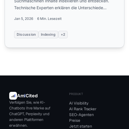
Suchmaschinen Inhalte indexieren und entdecken.
Technische Experten erklären die Unterschiede
zwischen traditionellem Suchi...
Jan 5, 2026
6 Min. Lesezeit
Discussion
Indexing
+2
PRODUKT
Am
I
Cited
Verfolgen Sie, wie KI-
AI Visibility
Chatbots Ihre Marke auf
AI Rank Tracker
ChatGPT, Perplexity und
SEO-Agenten
anderen Plattformen
Preise
erwähnen.
Jetzt starten