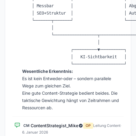
    │ Messbar       │                     │ Abg
    │ SEO+Struktur  │                     │ Aut
    └───────┬───────┘                     └────
            │                                  
            └──────────────────┬───────────────
                               │

                    ┌──────────▼──────────┐

                    │   KI-Sichtbarkeit   │

Wesentliche Erkenntnis:
Es ist kein Entweder-oder – sondern parallele
Wege zum gleichen Ziel.
Eine gute Content-Strategie bedient beides. Die
taktische Gewichtung hängt von Zeitrahmen und
Ressourcen ab.
ContentStrategist_Mike
CM
OP
Leitung Content
·
6. Januar 2026