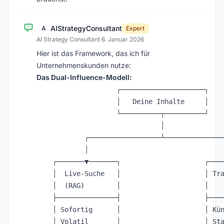
AIStrategyConsultant
A
Expert
AI Strategy Consultant
·
6. Januar 2026
Hier ist das Framework, das ich für
Unternehmenskunden nutze:
Das Dual-Influence-Modell:
                    ┌─────────────────────┐

                    │   Deine Inhalte     │

                    └──────────┬──────────┘

                               │

            ┌──────────────────┴───────────────
            │                                  
    ┌───────▼───────┐                     ┌────
    │  Live-Suche   │                     │ Tra
    │  (RAG)        │                     │    
    ├───────────────┤                     ├────
    │ Sofortig      │                     │ Kün
    │ Volatil       │                     │ Sta