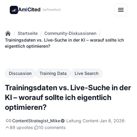
Am
I
Cited
by
FlowHunt
/
/
/
Startseite
Community-Diskussionen
Home
Trainingsdaten vs. Live-Suche in der KI – worauf sollte ich
eigentlich optimieren?
Discussion
Training Data
Live Search
Trainingsdaten vs. Live-Suche in der
KI – worauf sollte ich eigentlich
optimieren?
ContentStrategist_Mike
·
Leitung Content
·
Jan 8, 2026
·
CO
89 upvotes
·
10 comments