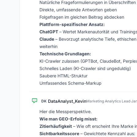
Natürliche Frageformulierungen in Überschriften
Direkte, umfassende Antworten geben
Folgefragen im gleichen Beitrag abdecken
Plattform-spezifischer Ansatz:
ChatGPT
– Wertet Markenautorität und Trainin
Claude
– Bevorzugt analytische Tiefe, ethisch
weiterhin
Technische Grundlagen:
KI-Crawler zulassen (GPTBot, ClaudeBot, Perplex
Schnelles Laden (KI-Crawler sind ungeduldig)
Saubere HTML-Struktur
Umfassendes Schema-Markup
DataAnalyst_Kevin
DK
Marketing Analytics Lead
·
Jan
Hier die Messperspektive.
Wie man GEO-Erfolg misst:
Zitierhäufigkeit
– Wie oft erscheint Ihre Marke 
Sichtbarkeitsscore
– Gewichtete Kennzahl aus: