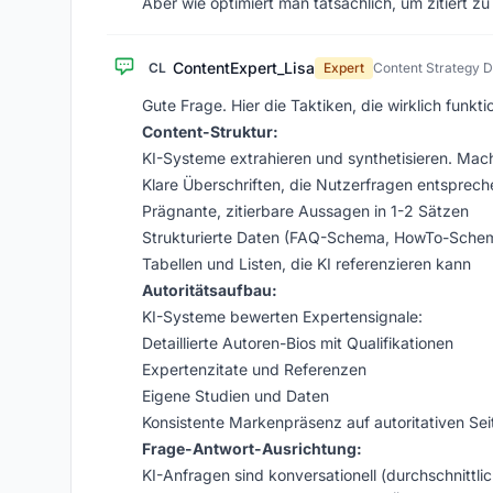
Aber wie optimiert man tatsächlich, um zitiert 
ContentExpert_Lisa
CL
Expert
Content Strategy D
Gute Frage. Hier die Taktiken, die wirklich funkti
Content-Struktur:
KI-Systeme extrahieren und synthetisieren. Mach 
Klare Überschriften, die Nutzerfragen entsprech
Prägnante, zitierbare Aussagen in 1-2 Sätzen
Strukturierte Daten (FAQ-Schema, HowTo-Sche
Tabellen und Listen, die KI referenzieren kann
Autoritätsaufbau:
KI-Systeme bewerten Expertensignale:
Detaillierte Autoren-Bios mit Qualifikationen
Expertenzitate und Referenzen
Eigene Studien und Daten
Konsistente Markenpräsenz auf autoritativen Sei
Frage-Antwort-Ausrichtung:
KI-Anfragen sind konversationell (durchschnittlic