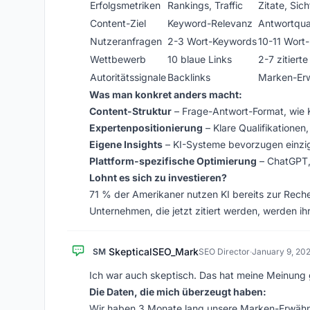
Erfolgsmetriken
Rankings, Traffic
Zitate, Sic
Content-Ziel
Keyword-Relevanz
Antwortqual
Nutzeranfragen
2-3 Wort-Keywords
10-11 Wort
Wettbewerb
10 blaue Links
2-7 zitierte
Autoritätssignale
Backlinks
Marken-Erw
Was man konkret anders macht:
Content-Struktur
– Frage-Antwort-Format, wie 
Expertenpositionierung
– Klare Qualifikationen,
Eigene Insights
– KI-Systeme bevorzugen einzig
Plattform-spezifische Optimierung
– ChatGPT, 
Lohnt es sich zu investieren?
71 % der Amerikaner nutzen KI bereits zur Reche
Unternehmen, die jetzt zitiert werden, werden ih
SkepticalSEO_Mark
SM
SEO Director
·
January 9, 20
Ich war auch skeptisch. Das hat meine Meinung 
Die Daten, die mich überzeugt haben:
Wir haben 3 Monate lang unsere Marken-Erwähnun