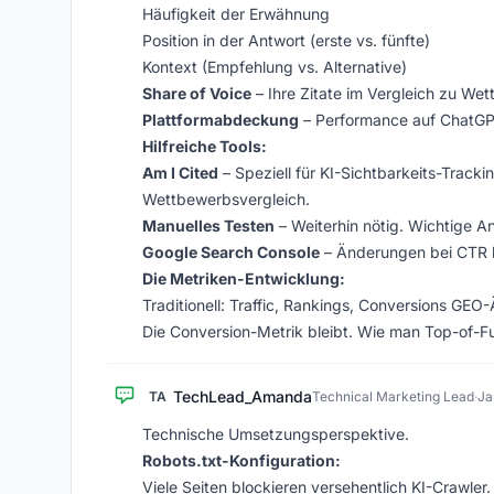
Häufigkeit der Erwähnung
Position in der Antwort (erste vs. fünfte)
Kontext (Empfehlung vs. Alternative)
Share of Voice
– Ihre Zitate im Vergleich zu We
Plattformabdeckung
– Performance auf ChatGPT
Hilfreiche Tools:
Am I Cited
– Speziell für KI-Sichtbarkeits-Tracki
Wettbewerbsvergleich.
Manuelles Testen
– Weiterhin nötig. Wichtige A
Google Search Console
– Änderungen bei CTR 
Die Metriken-Entwicklung:
Traditionell: Traffic, Rankings, Conversions GE
Die Conversion-Metrik bleibt. Wie man Top-of-Fun
TechLead_Amanda
TA
Technical Marketing Lead
·
Ja
Technische Umsetzungsperspektive.
Robots.txt-Konfiguration:
Viele Seiten blockieren versehentlich KI-Crawler.