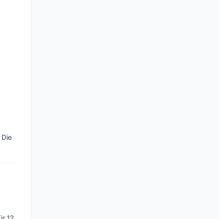
 Die
ür 12