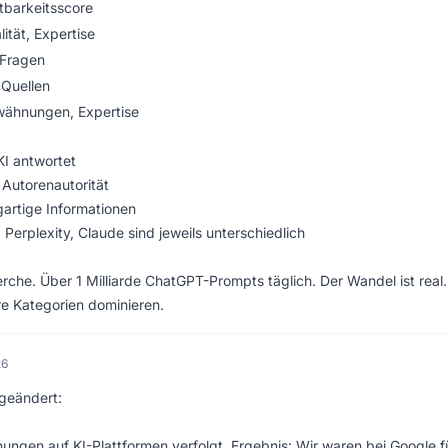
htbarkeitsscore
ität, Expertise
-Fragen
 Quellen
ähnungen, Expertise
KI antwortet
 Autorenautorität
artige Informationen
Perplexity, Claude sind jeweils unterschiedlich
rche. Über 1 Milliarde ChatGPT-Prompts täglich. Der Wandel ist real.
re Kategorien dominieren.
26
geändert:
gen auf KI-Plattformen verfolgt. Ergebnis: Wir waren bei Google f