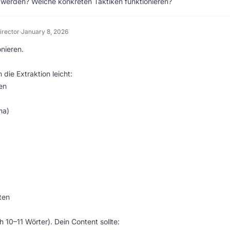
zu werden? Welche konkreten Taktiken funktionieren?
irector
·
January 8, 2026
onieren.
die Extraktion leicht:
en
ma)
ten
h 10–11 Wörter). Dein Content sollte: