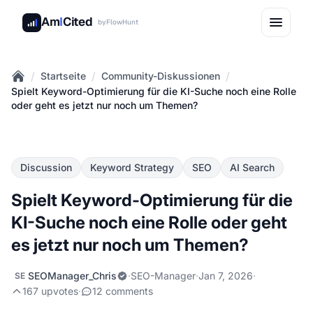
Am
I
Cited
by
FlowHunt
/
/
/
Startseite
Community-Diskussionen
Home
Spielt Keyword-Optimierung für die KI-Suche noch eine Rolle
oder geht es jetzt nur noch um Themen?
Discussion
Keyword Strategy
SEO
AI Search
Spielt Keyword-Optimierung für die
KI-Suche noch eine Rolle oder geht
es jetzt nur noch um Themen?
SEOManager_Chris
·
SEO-Manager
·
Jan 7, 2026
·
SE
167 upvotes
·
12 comments