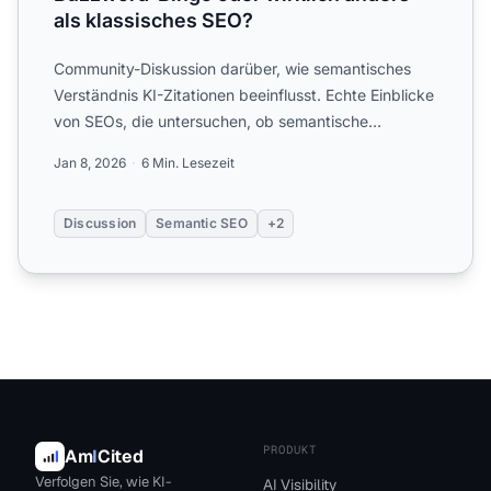
als klassisches SEO?
Community-Diskussion darüber, wie semantisches
Verständnis KI-Zitationen beeinflusst. Echte Einblicke
von SEOs, die untersuchen, ob semantische
Optimierung sich...
Jan 8, 2026
6 Min. Lesezeit
Discussion
Semantic SEO
+2
PRODUKT
Am
I
Cited
Verfolgen Sie, wie KI-
AI Visibility