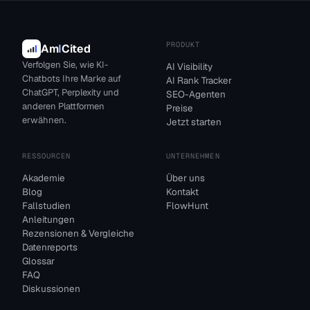
PRODUKT
Am
I
Cited
Verfolgen Sie, wie KI-
AI Visibility
Chatbots Ihre Marke auf
AI Rank Tracker
ChatGPT, Perplexity und
SEO-Agenten
anderen Plattformen
Preise
erwähnen.
Jetzt starten
RESSOURCEN
UNTERNEHMEN
Akademie
Über uns
Blog
Kontakt
Fallstudien
FlowHunt
Anleitungen
Rezensionen & Vergleiche
Datenreports
Glossar
FAQ
Diskussionen