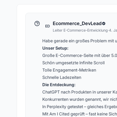
Konzepte zur KI-Sichtbarkeit
ge
Ecommerce_DevLead
ED
Leiter E-Commerce-Entwicklung
·
4. J
Habe gerade ein großes Problem mit un
Unser Setup:
Große E-Commerce-Seite mit über 5.
Schön umgesetzte Infinite Scroll
Tolle Engagement-Metriken
Schnelle Ladezeiten
Die Entdeckung:
ChatGPT nach Produkten in unserer Ka
Konkurrenten wurden genannt, wir nic
In Perplexity getestet – gleiches Ergeb
Mit Am I Cited geprüft – fast keine Sich