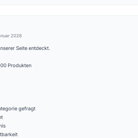
stellte Fragen
anuar 2026
serer Seite entdeckt.
000 Produkten
tegorie gefragt
ht
nis
tbarkeit