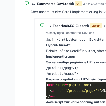
Ecommerce_DevLead
ED
OP
Leiter E-Commer
Aber unsere Infinite-Scroll-Implementierung ist v
TechnicalSEO_Expert
TE
Expert
Te
Replying to Ecommerce_DevLead
Ja, ihr könnt beides haben. So geht’s:
Hybrid-Ansatz:
Behalte Infinite Scroll für Nutzer, aber
Implementierung:
Server-seitige paginierte URLs erzeu
/products/page/1/
/products/page/2/
Paginierungslinks im HTML einfügen
<
nav
class
=
"pagination"
  <
a
href
=
"/products/page/2/"
>N
</
nav
JavaScript zur Verbesserung nutzen