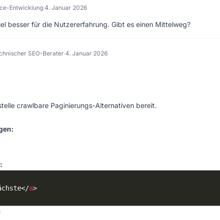
ce-Entwicklung
·
4. Januar 2026
iel besser für die Nutzererfahrung. Gibt es einen Mittelweg?
chnischer SEO-Berater
·
4. Januar 2026
 stelle crawlbare Paginierungs-Alternativen bereit.
gen:
:
ächste</
a
: