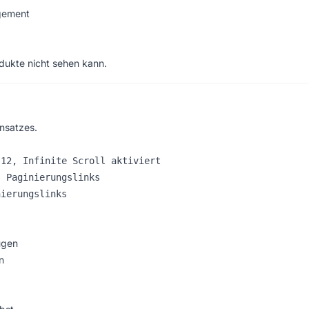
gement
dukte nicht sehen kann.
nsatzes.
12, Infinite Scroll aktiviert

 Paginierungslinks

ugen
n