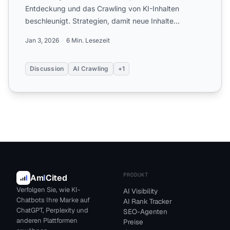
Entdeckung und das Crawling von KI-Inhalten
beschleunigt. Strategien, damit neue Inhalte
schneller von ChatGPT, Perple...
Jan 3, 2026
6 Min. Lesezeit
Discussion
AI Crawling
+1
PRODUKT
Am
I
Cited
Verfolgen Sie, wie KI-
AI Visibility
Chatbots Ihre Marke auf
AI Rank Tracker
ChatGPT, Perplexity und
SEO-Agenten
anderen Plattformen
Preise