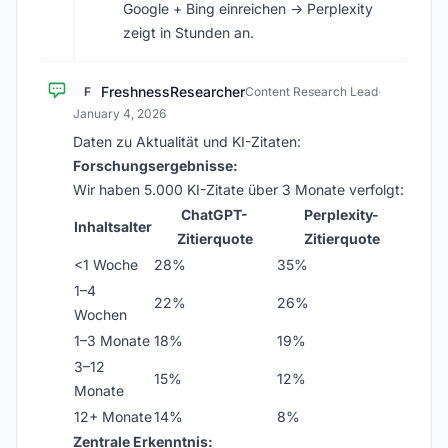
Google + Bing einreichen -> Perplexity
zeigt in Stunden an.
FreshnessResearcher
F
Content Research Lead
·
January 4, 2026
Daten zu Aktualität und KI-Zitaten:
Forschungsergebnisse:
Wir haben 5.000 KI-Zitate über 3 Monate verfolgt:
ChatGPT-
Perplexity-
Inhaltsalter
Zitierquote
Zitierquote
<1 Woche
28%
35%
1–4
22%
26%
Wochen
1–3 Monate
18%
19%
3–12
15%
12%
Monate
12+ Monate
14%
8%
Zentrale Erkenntnis: