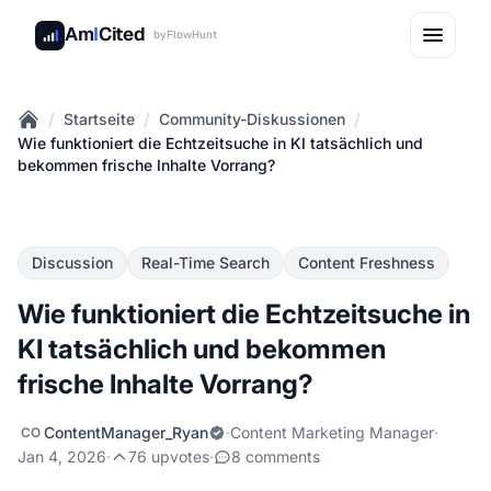
Am
I
Cited
by
FlowHunt
/
/
/
Startseite
Community-Diskussionen
Home
Wie funktioniert die Echtzeitsuche in KI tatsächlich und
bekommen frische Inhalte Vorrang?
Discussion
Real-Time Search
Content Freshness
Wie funktioniert die Echtzeitsuche in
KI tatsächlich und bekommen
frische Inhalte Vorrang?
ContentManager_Ryan
·
Content Marketing Manager
·
CO
Jan 4, 2026
·
76 upvotes
·
8 comments