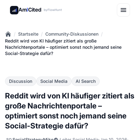
Am
I
Cited
by
FlowHunt
/
/
/
Startseite
Community-Diskussionen
Home
Reddit wird von KI häufiger zitiert als große
Nachrichtenportale – optimiert sonst noch jemand seine
Social-Strategie dafür?
Discussion
Social Media
AI Search
Reddit wird von KI häufiger zitiert als
große Nachrichtenportale –
optimiert sonst noch jemand seine
Social-Strategie dafür?
SocialStrategyMike
·
Leiter Social Media
·
Jan 10, 2026
·
SO