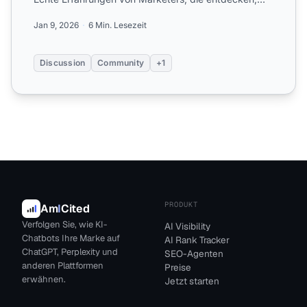
dass Community-Inhal...
Jan 9, 2026
6 Min. Lesezeit
Discussion
Community
+1
PRODUKT
Am
I
Cited
Verfolgen Sie, wie KI-
AI Visibility
Chatbots Ihre Marke auf
AI Rank Tracker
ChatGPT, Perplexity und
SEO-Agenten
anderen Plattformen
Preise
erwähnen.
Jetzt starten