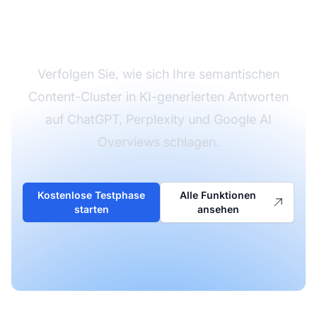
semantischen
Clustering
Verfolgen Sie, wie sich Ihre semantischen
Content-Cluster in KI-generierten Antworten
auf ChatGPT, Perplexity und Google AI
Overviews schlagen.
Kostenlose Testphase
Alle Funktionen
starten
ansehen