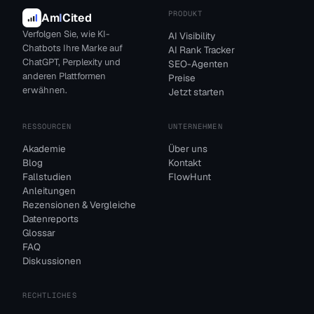
PRODUKT
Am
I
Cited
Verfolgen Sie, wie KI-
AI Visibility
Chatbots Ihre Marke auf
AI Rank Tracker
ChatGPT, Perplexity und
SEO-Agenten
anderen Plattformen
Preise
erwähnen.
Jetzt starten
RESSOURCEN
UNTERNEHMEN
Akademie
Über uns
Blog
Kontakt
Fallstudien
FlowHunt
Anleitungen
Rezensionen & Vergleiche
Datenreports
Glossar
FAQ
Diskussionen
RECHTLICHES