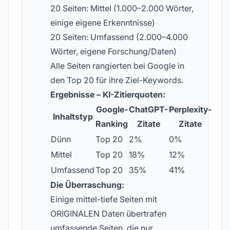
20 Seiten: Mittel (1.000–2.000 Wörter,
einige eigene Erkenntnisse)
20 Seiten: Umfassend (2.000–4.000
Wörter, eigene Forschung/Daten)
Alle Seiten rangierten bei Google in
den Top 20 für ihre Ziel-Keywords.
Ergebnisse – KI-Zitierquoten:
Google-
ChatGPT-
Perplexity-
Inhaltstyp
Ranking
Zitate
Zitate
Dünn
Top 20
2%
0%
Mittel
Top 20
18%
12%
Umfassend
Top 20
35%
41%
Die Überraschung:
Einige mittel-tiefe Seiten mit
ORIGINALEN Daten übertrafen
umfassende Seiten, die nur