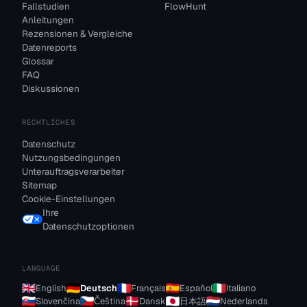
Fallstudien
FlowHunt
Anleitungen
Rezensionen & Vergleiche
Datenreports
Glossar
FAQ
Diskussionen
RECHTLICHES
Datenschutz
Nutzungsbedingungen
Unterauftragsverarbeiter
Sitemap
Cookie-Einstellungen
Ihre
Datenschutzoptionen
LANGUAGE
English
Deutsch
Français
Español
Italiano
Slovenčina
Čeština
Dansk
日本語
Nederlands