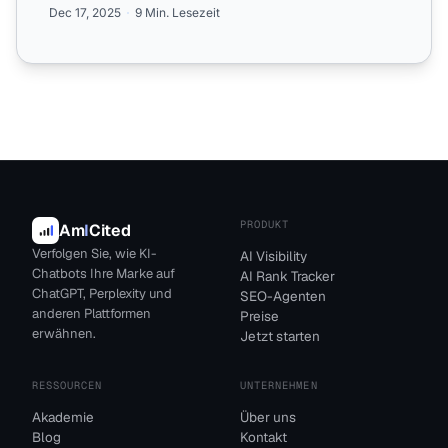
Dec 17, 2025
9 Min. Lesezeit
PRODUKT
Am
I
Cited
Verfolgen Sie, wie KI-
AI Visibility
Chatbots Ihre Marke auf
AI Rank Tracker
ChatGPT, Perplexity und
SEO-Agenten
anderen Plattformen
Preise
erwähnen.
Jetzt starten
RESSOURCEN
UNTERNEHMEN
Akademie
Über uns
Blog
Kontakt