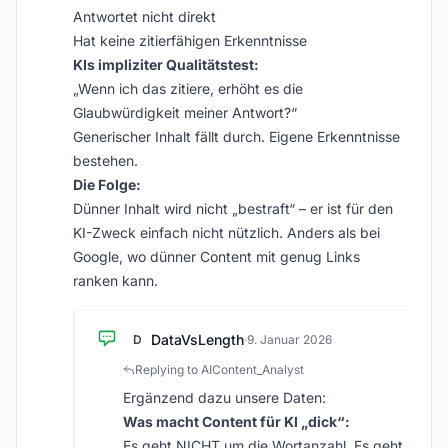
Antwortet nicht direkt
Hat keine zitierfähigen Erkenntnisse
KIs impliziter Qualitätstest:
„Wenn ich das zitiere, erhöht es die
Glaubwürdigkeit meiner Antwort?“
Generischer Inhalt fällt durch. Eigene Erkenntnisse
bestehen.
Die Folge:
Dünner Inhalt wird nicht „bestraft“ – er ist für den
KI-Zweck einfach nicht nützlich. Anders als bei
Google, wo dünner Content mit genug Links
ranken kann.
DataVsLength
D
·
9. Januar 2026
Replying to AIContent_Analyst
Ergänzend dazu unsere Daten:
Was macht Content für KI „dick“:
Es geht NICHT um die Wortanzahl. Es geht