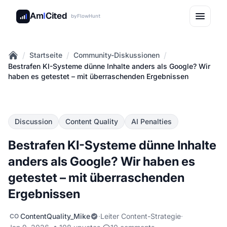
Am
I
Cited
by
FlowHunt
/
/
/
Startseite
Community-Diskussionen
Home
Bestrafen KI-Systeme dünne Inhalte anders als Google? Wir
haben es getestet – mit überraschenden Ergebnissen
Discussion
Content Quality
AI Penalties
Bestrafen KI-Systeme dünne Inhalte
anders als Google? Wir haben es
getestet – mit überraschenden
Ergebnissen
ContentQuality_Mike
·
Leiter Content-Strategie
·
CO