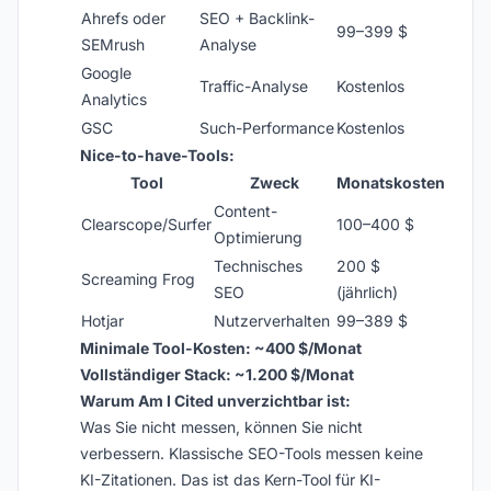
Ahrefs oder
SEO + Backlink-
99–399 $
SEMrush
Analyse
Google
Traffic-Analyse
Kostenlos
Analytics
GSC
Such-Performance
Kostenlos
Nice-to-have-Tools:
Tool
Zweck
Monatskosten
Content-
Clearscope/Surfer
100–400 $
Optimierung
Technisches
200 $
Screaming Frog
SEO
(jährlich)
Hotjar
Nutzerverhalten
99–389 $
Minimale Tool-Kosten: ~400 $/Monat
Vollständiger Stack: ~1.200 $/Monat
Warum Am I Cited unverzichtbar ist:
Was Sie nicht messen, können Sie nicht
verbessern. Klassische SEO-Tools messen keine
KI-Zitationen. Das ist das Kern-Tool für KI-