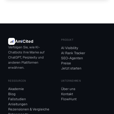
PRODUKT
Am
I
Cited
Verfolgen Sie, wie KI-
AI Visibility
Chatbots Ihre Marke auf
AI Rank Tracker
ChatGPT, Perplexity und
SEO-Agenten
anderen Plattformen
Preise
erwähnen.
Jetzt starten
RESSOURCEN
UNTERNEHMEN
Akademie
Über uns
Blog
Kontakt
Fallstudien
FlowHunt
Anleitungen
Rezensionen & Vergleiche