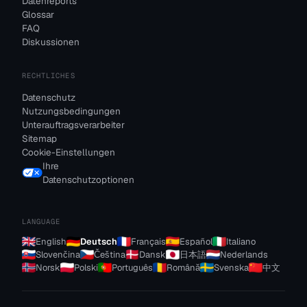
Datenreports
Glossar
FAQ
Diskussionen
RECHTLICHES
Datenschutz
Nutzungsbedingungen
Unterauftragsverarbeiter
Sitemap
Cookie-Einstellungen
Ihre
Datenschutzoptionen
LANGUAGE
English
Deutsch
Français
Español
Italiano
Slovenčina
Čeština
Dansk
日本語
Nederlands
Norsk
Polski
Português
Română
Svenska
中文