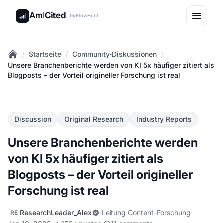
Am
I
Cited
by
FlowHunt
/
/
/
Startseite
Community-Diskussionen
Home
Unsere Branchenberichte werden von KI 5x häufiger zitiert als
Blogposts – der Vorteil origineller Forschung ist real
Discussion
Original Research
Industry Reports
Unsere Branchenberichte werden
von KI 5x häufiger zitiert als
Blogposts – der Vorteil origineller
Forschung ist real
ResearchLeader_Alex
·
Leitung Content-Forschung
·
RE