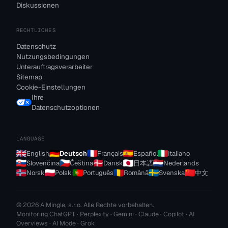
Diskussionen
RECHTLICHES
Datenschutz
Nutzungsbedingungen
Unterauftragsverarbeiter
Sitemap
Cookie-Einstellungen
Ihre
Datenschutzoptionen
LANGUAGE
English
Deutsch
Français
Español
Italiano
Slovenčina
Čeština
Dansk
日本語
Nederlands
Norsk
Polski
Português
Română
Svenska
中文
© 2026 AiMingle, s.r.o. Alle Rechte vorbehalten.
Monitoring ChatGPT · Perplexity · Gemini · Claude · Copilot · AI
Overviews · AI Mode · Grok