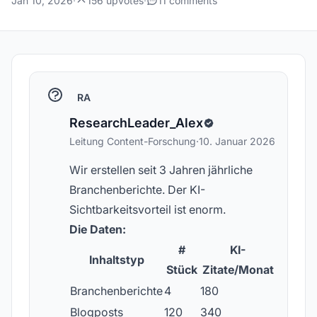
Jan 10, 2026
·
156 upvotes
·
11 comments
RA
ResearchLeader_Alex
Leitung Content-Forschung
·
10. Januar 2026
Wir erstellen seit 3 Jahren jährliche
Branchenberichte. Der KI-
Sichtbarkeitsvorteil ist enorm.
Die Daten:
#
KI-
Inhaltstyp
Stück
Zitate/Monat
Branchenberichte
4
180
Blogposts
120
340