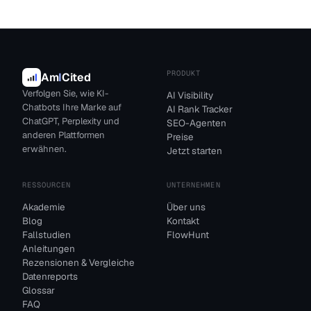
PRODUKT
Am
I
Cited
Verfolgen Sie, wie KI-
AI Visibility
Chatbots Ihre Marke auf
AI Rank Tracker
ChatGPT, Perplexity und
SEO-Agenten
anderen Plattformen
Preise
erwähnen.
Jetzt starten
RESSOURCEN
UNTERNEHMEN
Akademie
Über uns
Blog
Kontakt
Fallstudien
FlowHunt
Anleitungen
Rezensionen & Vergleiche
Datenreports
Glossar
FAQ