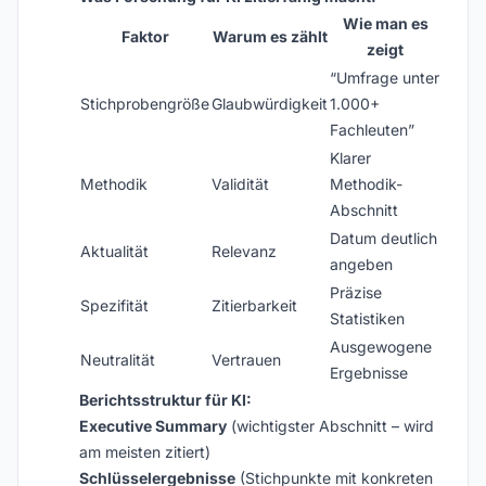
Wie man es
Faktor
Warum es zählt
zeigt
“Umfrage unter
Stichprobengröße
Glaubwürdigkeit
1.000+
Fachleuten”
Klarer
Methodik
Validität
Methodik-
Abschnitt
Datum deutlich
Aktualität
Relevanz
angeben
Präzise
Spezifität
Zitierbarkeit
Statistiken
Ausgewogene
Neutralität
Vertrauen
Ergebnisse
Berichtsstruktur für KI:
Executive Summary
(wichtigster Abschnitt – wird
am meisten zitiert)
Schlüsselergebnisse
(Stichpunkte mit konkreten