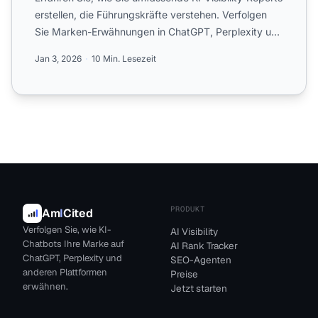
erstellen, die Führungskräfte verstehen. Verfolgen
Sie Marken-Erwähnungen in ChatGPT, Perplexity und
Goog...
Jan 3, 2026
10 Min. Lesezeit
PRODUKT
Am
I
Cited
Verfolgen Sie, wie KI-
AI Visibility
Chatbots Ihre Marke auf
AI Rank Tracker
ChatGPT, Perplexity und
SEO-Agenten
anderen Plattformen
Preise
erwähnen.
Jetzt starten