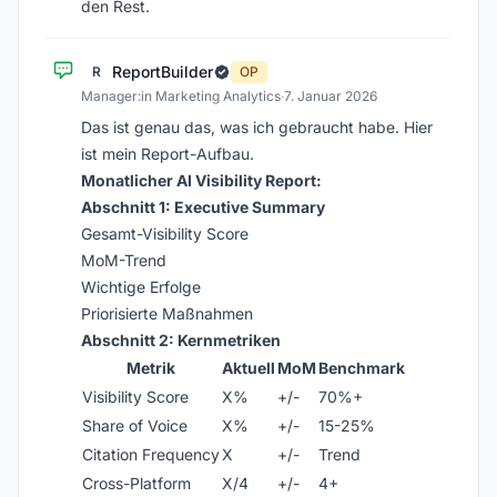
den Rest.
ReportBuilder
R
OP
Manager:in Marketing Analytics
·
7. Januar 2026
Das ist genau das, was ich gebraucht habe. Hier
ist mein Report-Aufbau.
Monatlicher AI Visibility Report:
Abschnitt 1: Executive Summary
Gesamt-Visibility Score
MoM-Trend
Wichtige Erfolge
Priorisierte Maßnahmen
Abschnitt 2: Kernmetriken
Metrik
Aktuell
MoM
Benchmark
Visibility Score
X%
+/-
70%+
Share of Voice
X%
+/-
15-25%
Citation Frequency
X
+/-
Trend
Cross-Platform
X/4
+/-
4+