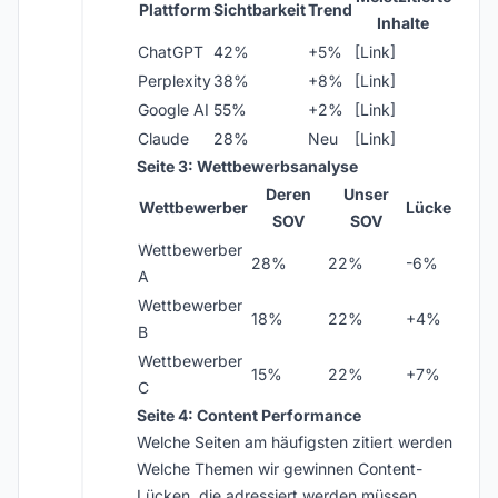
Plattform
Sichtbarkeit
Trend
Inhalte
ChatGPT
42%
+5%
[Link]
Perplexity
38%
+8%
[Link]
Google AI
55%
+2%
[Link]
Claude
28%
Neu
[Link]
Seite 3: Wettbewerbsanalyse
Deren
Unser
Wettbewerber
Lücke
SOV
SOV
Wettbewerber
28%
22%
-6%
A
Wettbewerber
18%
22%
+4%
B
Wettbewerber
15%
22%
+7%
C
Seite 4: Content Performance
Welche Seiten am häufigsten zitiert werden
Welche Themen wir gewinnen Content-
Lücken, die adressiert werden müssen