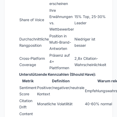
erscheinen
Ihre
Erwähnungen
15% Top, 25-30%
Share of Voice
vs.
Leader
Wettbewerber
Position in
Durchschnittliche
Niedriger ist
Multi-Brand-
Rangposition
besser
Antworten
Präsenz auf
Cross-Platform
2,8x Citation-
4+
Coverage
Wahrscheinlichkeit
Plattformen
Unterstützende Kennzahlen (Should Have):
Metrik
Definition
Warum rel
Sentiment
Positiver/negativer/neutrale
Empfehlungswahrsc
Score
Kontext
Citation
Monatliche Volatilität
40-60% normal
Drift
Content