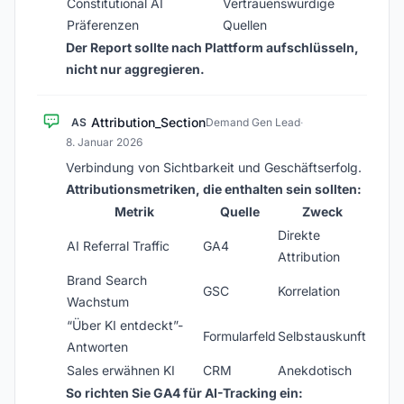
Constitutional AI
Vertrauenswürdige
Präferenzen
Quellen
Der Report sollte nach Plattform aufschlüsseln,
nicht nur aggregieren.
Attribution_Section
AS
Demand Gen Lead
·
8. Januar 2026
Verbindung von Sichtbarkeit und Geschäftserfolg.
Attributionsmetriken, die enthalten sein sollten:
Metrik
Quelle
Zweck
Direkte
AI Referral Traffic
GA4
Attribution
Brand Search
GSC
Korrelation
Wachstum
“Über KI entdeckt”-
Formularfeld
Selbstauskunft
Antworten
Sales erwähnen KI
CRM
Anekdotisch
So richten Sie GA4 für AI-Tracking ein: