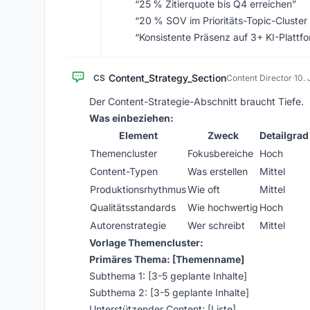
“25 % Zitierquote bis Q4 erreichen”
“20 % SOV im Prioritäts-Topic-Cluster
“Konsistente Präsenz auf 3+ KI-Plattf
Content_Strategy_Section
CS
Content Director
·
10.
Der Content-Strategie-Abschnitt braucht Tiefe.
Was einbeziehen:
Element
Zweck
Detailgrad
Themencluster
Fokusbereiche
Hoch
Content-Typen
Was erstellen
Mittel
Produktionsrhythmus
Wie oft
Mittel
Qualitätsstandards
Wie hochwertig
Hoch
Autorenstrategie
Wer schreibt
Mittel
Vorlage Themencluster:
Primäres Thema: [Themenname]
Subthema 1: [3-5 geplante Inhalte]
Subthema 2: [3-5 geplante Inhalte]
Unterstützender Content: [Liste]