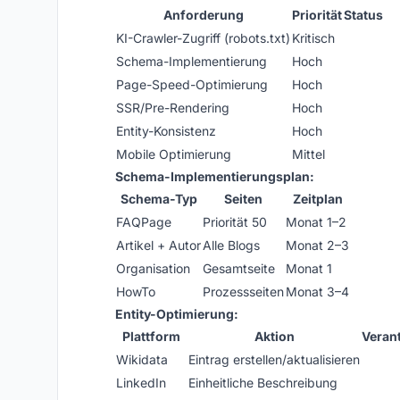
Anforderung
Priorität
Status
KI-Crawler-Zugriff (robots.txt)
Kritisch
Schema-Implementierung
Hoch
Page-Speed-Optimierung
Hoch
SSR/Pre-Rendering
Hoch
Entity-Konsistenz
Hoch
Mobile Optimierung
Mittel
Schema-Implementierungsplan:
Schema-Typ
Seiten
Zeitplan
FAQPage
Priorität 50
Monat 1–2
Artikel + Autor
Alle Blogs
Monat 2–3
Organisation
Gesamtseite
Monat 1
HowTo
Prozessseiten
Monat 3–4
Entity-Optimierung:
Plattform
Aktion
Veran
Wikidata
Eintrag erstellen/aktualisieren
LinkedIn
Einheitliche Beschreibung