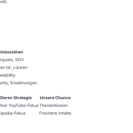
itt.
inbeziehen
ierquote, SOV
n ist, Lücken
lability
ority, Erwähnungen
Deren Strategie
Unsere Chance
rker YouTube-Fokus
Themenlücken
ipedia-Fokus
Frischere Inhalte