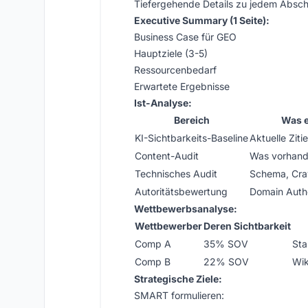
Tiefergehende Details zu jedem Abschn
Executive Summary (1 Seite):
Business Case für GEO
Hauptziele (3-5)
Ressourcenbedarf
Erwartete Ergebnisse
Ist-Analyse:
Bereich
Was e
KI-Sichtbarkeits-Baseline
Aktuelle Zit
Content-Audit
Was vorhande
Technisches Audit
Schema, Craw
Autoritätsbewertung
Domain Auth
Wettbewerbsanalyse:
Wettbewerber
Deren Sichtbarkeit
Comp A
35% SOV
Sta
Comp B
22% SOV
Wik
Strategische Ziele:
SMART formulieren: