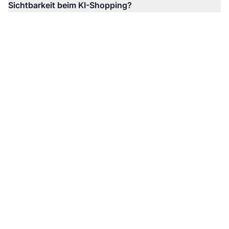
Sichtbarkeit beim KI-Shopping?
Überwachen Sie die KI-
Sichtbarkeit Ihrer
Marke