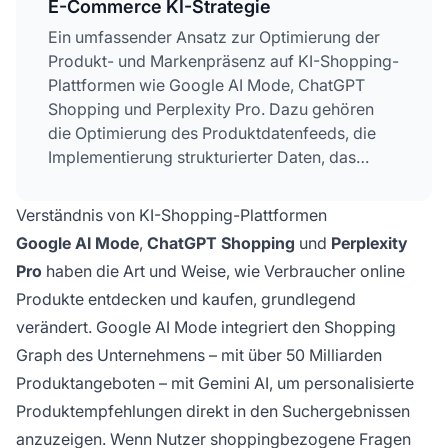
E-Commerce KI-Strategie
Ein umfassender Ansatz zur Optimierung der
Produkt- und Markenpräsenz auf KI-Shopping-
Plattformen wie Google AI Mode, ChatGPT
Shopping und Perplexity Pro. Dazu gehören
die Optimierung des Produktdatenfeeds, die
Implementierung strukturierter Daten, das
Management der Markenwahrnehmung und die
technische Crawlability, um sicherzustellen,
Verständnis von KI-Shopping-Plattformen
dass E-Commerce-Unternehmen auffindbar
Google AI Mode
,
ChatGPT Shopping
und
Perplexity
bleiben, wenn Verbraucher KI-Assistenten für
Pro
haben die Art und Weise, wie Verbraucher online
Produktrecherche und Kaufentscheidungen
Produkte entdecken und kaufen, grundlegend
nutzen.
verändert. Google AI Mode integriert den Shopping
Graph des Unternehmens – mit über 50 Milliarden
Produktangeboten – mit Gemini AI, um personalisierte
Produktempfehlungen direkt in den Suchergebnissen
anzuzeigen. Wenn Nutzer shoppingbezogene Fragen