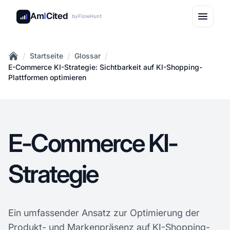
Am
I
Cited
by
FlowHunt
/
/
/
Startseite
Glossar
Home
E-Commerce KI-Strategie: Sichtbarkeit auf KI-Shopping-
Plattformen optimieren
E-Commerce KI-
Strategie
Ein umfassender Ansatz zur Optimierung der
Produkt- und Markenpräsenz auf KI-Shopping-