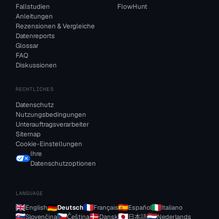
Fallstudien
FlowHunt
Anleitungen
Rezensionen & Vergleiche
Datenreports
Glossar
FAQ
Diskussionen
RECHTLICHES
Datenschutz
Nutzungsbedingungen
Unterauftragsverarbeiter
Sitemap
Cookie-Einstellungen
Ihre
Datenschutzoptionen
LANGUAGE
English
Deutsch
Français
Español
Italiano
Slovenčina
Čeština
Dansk
日本語
Nederlands