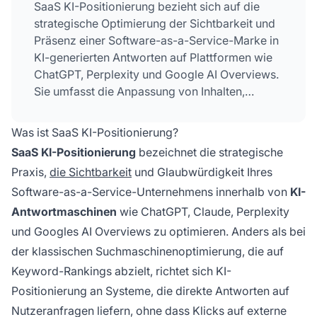
SaaS KI-Positionierung bezieht sich auf die
strategische Optimierung der Sichtbarkeit und
Präsenz einer Software-as-a-Service-Marke in
KI-generierten Antworten auf Plattformen wie
ChatGPT, Perplexity und Google AI Overviews.
Sie umfasst die Anpassung von Inhalten,
technischer Infrastruktur und Messaging, damit
SaaS-Unternehmen bei technologiebezogenen
Was ist SaaS KI-Positionierung?
Anfragen von KI-Systemen prominent
SaaS KI-Positionierung
bezeichnet die strategische
erscheinen und so Entscheidungsträger
Praxis,
die Sichtbarkeit
und Glaubwürdigkeit Ihres
erreichen, die auf KI für Software-
Software-as-a-Service-Unternehmens innerhalb von
KI-
Empfehlungen und Einblicke setzen.
Antwortmaschinen
wie ChatGPT, Claude, Perplexity
und Googles AI Overviews zu optimieren. Anders als bei
der klassischen Suchmaschinenoptimierung, die auf
Keyword-Rankings abzielt, richtet sich KI-
Positionierung an Systeme, die direkte Antworten auf
Nutzeranfragen liefern, ohne dass Klicks auf externe