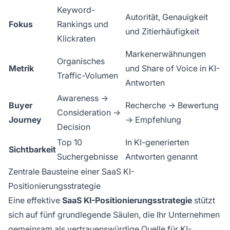
Keyword-
Autorität, Genauigkeit
Fokus
Rankings und
und Zitierhäufigkeit
Klickraten
Markenerwähnungen
Organisches
Metrik
und Share of Voice in KI-
Traffic-Volumen
Antworten
Awareness →
Buyer
Recherche → Bewertung
Consideration →
Journey
→ Empfehlung
Decision
Top 10
In KI-generierten
Sichtbarkeit
Suchergebnisse
Antworten genannt
Zentrale Bausteine einer SaaS KI-
Positionierungsstrategie
Eine effektive
SaaS KI-Positionierungsstrategie
stützt
sich auf fünf grundlegende Säulen, die Ihr Unternehmen
gemeinsam als vertrauenswürdige Quelle für KI-