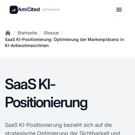
Am
I
Cited
by
FlowHunt
/
/
/
Startseite
Glossar
Home
SaaS KI-Positionierung: Optimierung der Markenpräsenz in
KI-Antwortmaschinen
SaaS KI-
Positionierung
SaaS KI-Positionierung bezieht sich auf die
strategische Optimierung der Sichtbarkeit und