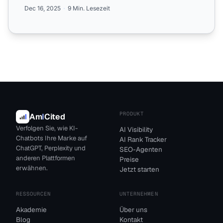
Plattformen überwachen. Ent...
Dec 16, 2025
9 Min. Lesezeit
PRODUKT
Am
I
Cited
Verfolgen Sie, wie KI-
AI Visibility
Chatbots Ihre Marke auf
AI Rank Tracker
ChatGPT, Perplexity und
SEO-Agenten
anderen Plattformen
Preise
erwähnen.
Jetzt starten
RESSOURCEN
UNTERNEHMEN
Akademie
Über uns
Blog
Kontakt