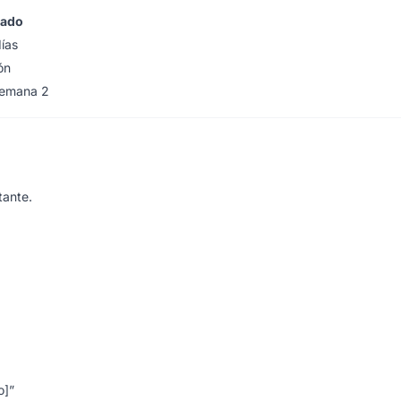
tado
días
ón
semana 2
tante.
o]”