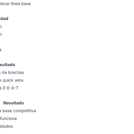
lecer línea base
idad
o
o
a
sultado
s de brechas
e quick wins
s E-E-A-T
Resultado
a base competitiva
funciona
ridades