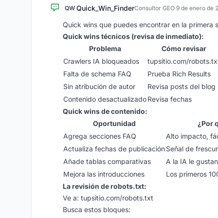
Quick_Win_Finder
QW
Consultor GEO
·
9 de enero de 
Quick wins que puedes encontrar en la primera
Quick wins técnicos (revisa de inmediato):
Problema
Cómo revisar
Crawlers IA bloqueados
tupsitio.com/robots.tx
Falta de schema FAQ
Prueba Rich Results
Sin atribución de autor
Revisa posts del blog
Contenido desactualizado
Revisa fechas
Quick wins de contenido:
Oportunidad
¿Por 
Agrega secciones FAQ
Alto impacto, fá
Actualiza fechas de publicación
Señal de frescu
Añade tablas comparativas
A la IA le gusta
Mejora las introducciones
Los primeros 10
La revisión de robots.txt:
Ve a: tupsitio.com/robots.txt
Busca estos bloques: