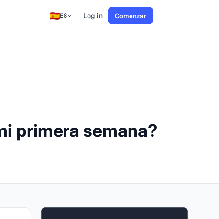
Log in
Comenzar
ES
mi primera semana?