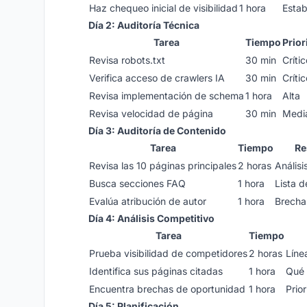
Haz chequeo inicial de visibilidad
1 hora
Estab
Día 2: Auditoría Técnica
Tarea
Tiempo
Prior
Revisa robots.txt
30 min
Crític
Verifica acceso de crawlers IA
30 min
Crític
Revisa implementación de schema
1 hora
Alta
Revisa velocidad de página
30 min
Medi
Día 3: Auditoría de Contenido
Tarea
Tiempo
Re
Revisa las 10 páginas principales
2 horas
Análisi
Busca secciones FAQ
1 hora
Lista d
Evalúa atribución de autor
1 hora
Brecha
Día 4: Análisis Competitivo
Tarea
Tiempo
Prueba visibilidad de competidores
2 horas
Líne
Identifica sus páginas citadas
1 hora
Qué 
Encuentra brechas de oportunidad
1 hora
Prio
Día 5: Planificación