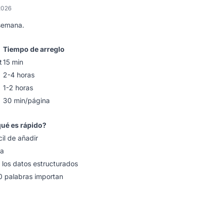
2026
 semana.
Tiempo de arreglo
t
15 min
2-4 horas
1-2 horas
30 min/página
qué es rápido?
cil de añadir
ra
n los datos estructurados
0 palabras importan