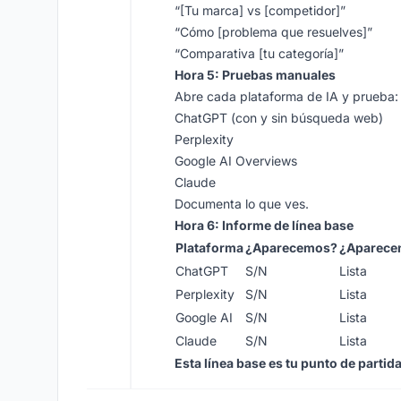
“[Tu marca] vs [competidor]”
“Cómo [problema que resuelves]”
“Comparativa [tu categoría]”
Hora 5: Pruebas manuales
Abre cada plataforma de IA y prueba:
ChatGPT (con y sin búsqueda web)
Perplexity
Google AI Overviews
Claude
Documenta lo que ves.
Hora 6: Informe de línea base
Plataforma
¿Aparecemos?
¿Aparece
ChatGPT
S/N
Lista
Perplexity
S/N
Lista
Google AI
S/N
Lista
Claude
S/N
Lista
Esta línea base es tu punto de partid