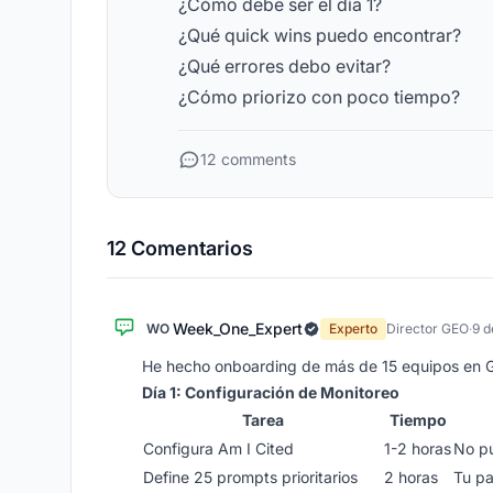
¿Cómo debe ser el día 1?
¿Qué quick wins puedo encontrar?
¿Qué errores debo evitar?
¿Cómo priorizo con poco tiempo?
12 comments
12 Comentarios
Week_One_Expert
WO
Experto
Director GEO
·
9 d
He hecho onboarding de más de 15 equipos en GEO
Día 1: Configuración de Monitoreo
Tarea
Tiempo
Configura Am I Cited
1-2 horas
No pu
Define 25 prompts prioritarios
2 horas
Tu pa