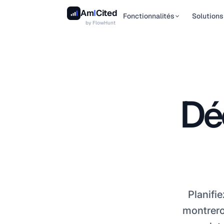
Am
I
Cited
Fonctionnalités
Solutions
by
FlowHunt
Académie
Visibilité IA
Pou
Des tutoriels pas à pas pour
L'outil de visibilité IA qui suit
Suiv
chaque fonctionnalité
la fréquence à laquelle
sear
d'AmICited
ChatGPT, …
port
des
Dé
Études de cas
Agents SEO
Pou
Véritables succès de la
L'agent IA SEO qui
pro
recherche IA remportés par
transforme les lacunes de
SE
des marques et des agences
visibilité en pages …
Vous
Avis et comparatifs
cla
Avis et comparatifs des outils
mai
de visibilité IA
cita
Planifi
Glossaire
montreron
Termes et concepts clés de