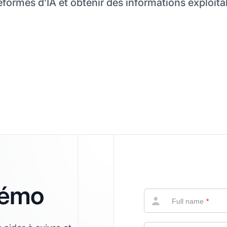
eformes d’IA et obtenir des informations exploita
fréquentes
démo