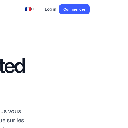
Log in
Commencer
FR
ted
ous vous
ue
sur les