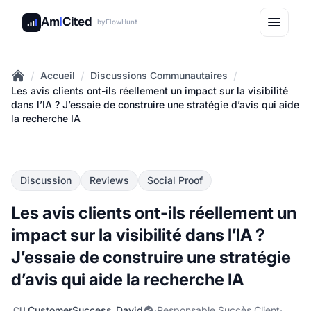
Am
I
Cited
by
FlowHunt
/
/
/
Accueil
Discussions Communautaires
Home
Les avis clients ont-ils réellement un impact sur la visibilité
dans l’IA ? J’essaie de construire une stratégie d’avis qui aide
la recherche IA
Discussion
Reviews
Social Proof
Les avis clients ont-ils réellement un
impact sur la visibilité dans l’IA ?
J’essaie de construire une stratégie
d’avis qui aide la recherche IA
CustomerSuccess_David
·
Responsable Succès Client
·
CU