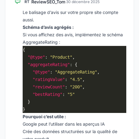
ReviewSEO_Tom
RT
·
30 décembre 2025
Le balisage d’avis sur votre propre site compte
aussi.
Schéma d’avis agrégés :
Si vous affichez des avis, implémentez le schéma
AggregateRating :
"@type"
: 
"Product"
"aggregateRating"
"@type"
: 
"AggregateRating"
"ratingValue"
: 
"4.5"
"reviewCount"
: 
"200"
"bestRating"
: 
"5"
Pourquoi c’est utile :
Google peut l’utiliser dans les aperçus IA
Crée des données structurées sur la qualité de
votre produit