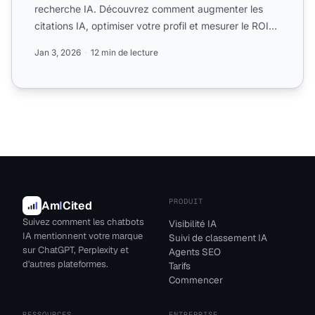
recherche IA. Découvrez comment augmenter les
citations IA, optimiser votre profil et mesurer le ROI
avec...
Jan 3, 2026
12 min de lecture
PRODUIT
Am
I
Cited
Suivez comment les chatbots
Visibilité IA
IA mentionnent votre marque
Suivi de classement IA
sur ChatGPT, Perplexity et
Agents SEO
d'autres plateformes.
Tarifs
Commencer
RESSOURCES
ENTREPRISE