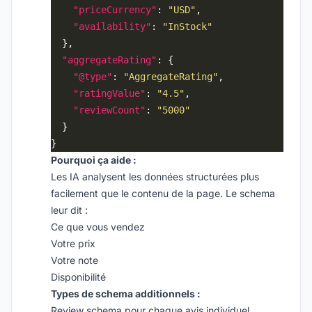
"priceCurrency"
: 
"USD"
"availability"
: 
"InStock"
"aggregateRating"
"@type"
: 
"AggregateRating"
"ratingValue"
: 
"4.5"
"reviewCount"
: 
"5000"
Pourquoi ça aide :
Les IA analysent les données structurées plus
facilement que le contenu de la page. Le schema
leur dit :
Ce que vous vendez
Votre prix
Votre note
Disponibilité
Types de schema additionnels :
Review schema pour chaque avis individuel