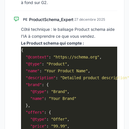
à fond sur G2.
ProductSchema_Expert
PE
·
27 décembre 2025
Côté technique : le balisage Product schema aide
l’IA à comprendre ce que vous vendez.
Le Product schema qui compte :
"@context"
: 
"https://schema.org"
"@type"
: 
"Product"
"name"
: 
"Your Product Name"
"description"
: 
"Detailed product description
"brand"
"@type"
: 
"Brand"
"name"
: 
"Your Brand"
"offers"
"@type"
: 
"Offer"
"price"
: 
"99.99"