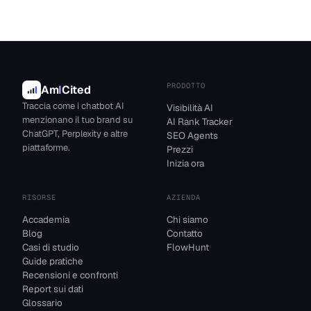
PRODOTTO
Am
I
Cited
Traccia come i chatbot AI
Visibilità AI
menzionano il tuo brand su
AI Rank Tracker
ChatGPT, Perplexity e altre
SEO Agents
piattaforme.
Prezzi
Inizia ora
RISORSE
AZIENDA
Accademia
Chi siamo
Blog
Contatto
Casi di studio
FlowHunt
Guide pratiche
Recensioni e confronti
Report sui dati
Glossario