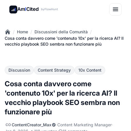
Am
I
Cited
by
FlowHunt
/
/
/
Home
Discussioni della Comunità
Home
Cosa conta davvero come 'contenuto 10x' per la ricerca AI? Il
vecchio playbook SEO sembra non funzionare più
Discussion
Content Strategy
10x Content
Cosa conta davvero come
'contenuto 10x' per la ricerca AI? Il
vecchio playbook SEO sembra non
funzionare più
ContentCreator_Max
·
Content Marketing Manager
·
CO