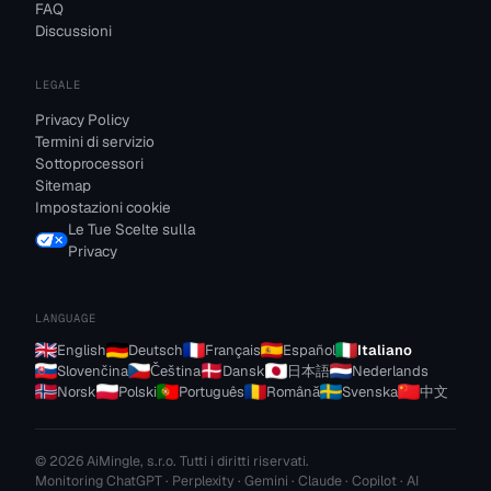
FAQ
Discussioni
LEGALE
Privacy Policy
Termini di servizio
Sottoprocessori
Sitemap
Impostazioni cookie
Le Tue Scelte sulla
Privacy
LANGUAGE
English
Deutsch
Français
Español
Italiano
Slovenčina
Čeština
Dansk
日本語
Nederlands
Norsk
Polski
Português
Română
Svenska
中文
© 2026 AiMingle, s.r.o. Tutti i diritti riservati.
Monitoring ChatGPT · Perplexity · Gemini · Claude · Copilot · AI