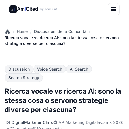
Am
I
Cited
by
FlowHunt
/
/
/
Home
Discussioni della Comunità
Home
Ricerca vocale vs ricerca AI: sono la stessa cosa o servono
strategie diverse per ciascuna?
Discussion
Voice Search
AI Search
Search Strategy
Ricerca vocale vs ricerca AI: sono la
stessa cosa o servono strategie
diverse per ciascuna?
DigitalMarketer_Chris
·
VP Marketing Digitale
·
Jan 7, 2026
DI
·
71 upvotes
·
10 comments