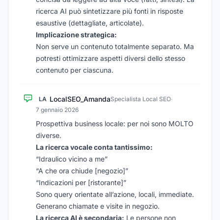
ricerca AI può
sintetizzare più fonti
in risposte
esaustive (dettagliate, articolate).
Implicazione strategica:
Non serve un contenuto totalmente separato. Ma
potresti ottimizzare
aspetti diversi
dello stesso
contenuto per ciascuna.
LocalSEO_Amanda
LA
Specialista Local SEO
·
7 gennaio 2026
Prospettiva business locale: per noi sono MOLTO
diverse.
La ricerca vocale conta tantissimo:
“Idraulico vicino a me”
“A che ora chiude [negozio]”
“Indicazioni per [ristorante]”
Sono query orientate all’azione, locali, immediate.
Generano chiamate e visite in negozio.
La ricerca AI è secondaria:
Le persone non