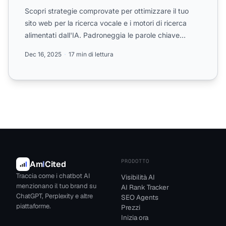
Scopri strategie comprovate per ottimizzare il tuo
sito web per la ricerca vocale e i motori di ricerca
alimentati dall'IA. Padroneggia le parole chiave
convers...
Dec 16, 2025
17 min di lettura
PRODOTTO
Am
I
Cited
Traccia come i chatbot AI
Visibilità AI
menzionano il tuo brand su
AI Rank Tracker
ChatGPT, Perplexity e altre
SEO Agents
piattaforme.
Prezzi
Inizia ora