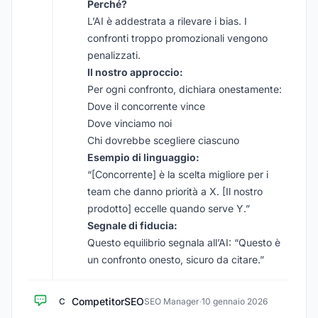
Perché?
L’AI è addestrata a rilevare i bias. I
confronti troppo promozionali vengono
penalizzati.
Il nostro approccio:
Per ogni confronto, dichiara onestamente:
Dove il concorrente vince
Dove vinciamo noi
Chi dovrebbe scegliere ciascuno
Esempio di linguaggio:
“[Concorrente] è la scelta migliore per i
team che danno priorità a X. [Il nostro
prodotto] eccelle quando serve Y.”
Segnale di fiducia:
Questo equilibrio segnala all’AI: “Questo è
un confronto onesto, sicuro da citare.”
CompetitorSEO
C
SEO Manager
·
10 gennaio 2026