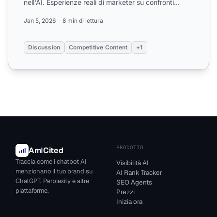
nell'AI. Esperienze reali di marketer su confronti
equi,...
Jan 5, 2026
8 min di lettura
Discussion
Competitive Content
+1
PRODOTTO
Am
I
Cited
Traccia come i chatbot AI
Visibilità AI
menzionano il tuo brand su
AI Rank Tracker
ChatGPT, Perplexity e altre
SEO Agents
piattaforme.
Prezzi
Inizia ora