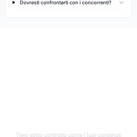
Dovresti confrontarti con i concorrenti?
Monitora le
performance dei tuoi
contenuti di confronto
Tieni sotto controllo come i tuoi contenuti