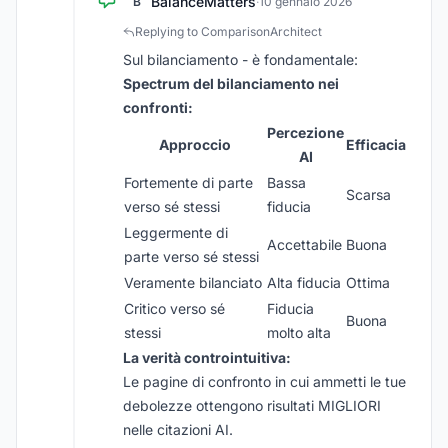
BalanceMatters
B
·
10 gennaio 2026
Replying to ComparisonArchitect
Sul bilanciamento - è fondamentale:
Spectrum del bilanciamento nei
confronti:
Percezione
Approccio
Efficacia
AI
Fortemente di parte
Bassa
Scarsa
verso sé stessi
fiducia
Leggermente di
Accettabile
Buona
parte verso sé stessi
Veramente bilanciato
Alta fiducia
Ottima
Critico verso sé
Fiducia
Buona
stessi
molto alta
La verità controintuitiva:
Le pagine di confronto in cui ammetti le tue
debolezze ottengono risultati MIGLIORI
nelle citazioni AI.