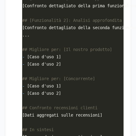
-
-
-
-