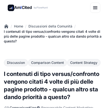
Am
I
Cited
by
FlowHunt
/
/
/
Home
Discussioni della Comunità
Home
I contenuti di tipo versus/confronto vengono citati 4 volte di
più delle pagine prodotto - qualcun altro sta dando priorità a
questo?
Discussion
Comparison Content
Content Strategy
I contenuti di tipo versus/confronto
vengono citati 4 volte di più delle
pagine prodotto - qualcun altro sta
dando priorità a questo?
ComparisonKing
·
Responsabile Content Marketing
·
CO