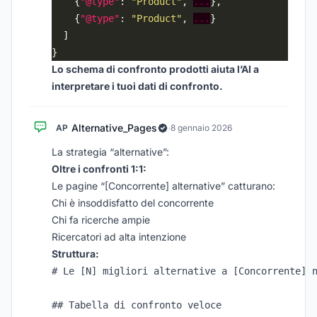
    {
"@type"
: 
"Product"
, 
...
    {
"@type"
: 
"Product"
, 
...
Lo schema di confronto prodotti aiuta l’AI a
interpretare i tuoi dati di confronto.
Alternative_Pages
AP
·
8 gennaio 2026
La strategia “alternative”:
Oltre i confronti 1:1:
Le pagine “[Concorrente] alternative” catturano:
Chi è insoddisfatto del concorrente
Chi fa ricerche ampie
Ricercatori ad alta intenzione
Struttura:
# Le [N] migliori alternative a [Concorrente] n
## Tabella di confronto veloce
