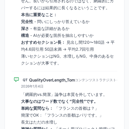
せん。長いから引用されるのではなく、網羅的にカ
バーするには結果的に長くなるということです。
本当に重要なこと：
完全性
- 問いにしっかり答えているか
深さ
- 有益な詳細があるか
構造
- AIが必要な箇所を抽出しやすいか
おすすめセクション長：
見出し間120〜180語 → 平
均4.6回引用 50語未満 → 平均2.7回引用
薄いセクションはNG。水増しもNG。中身のあるセ
クションが大事です。
QualityOverLength_Tom
QT
コンテンツストラテジスト
·
2026年1月4日
「網羅的vs.簡潔」論争は本質を外しています。
大事なのはワード数でなく“完全性”です。
単純な質問なら：
「フランスの首都は？」
簡潔でOK：「フランスの首都はパリです。」
長文はただの水増し
複雑な質問なら：
「チーム用プロジェクト管理ソフ