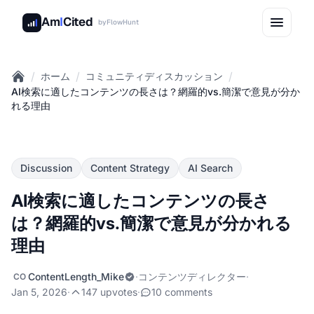
Am
I
Cited
by
FlowHunt
/
/
/
ホーム
コミュニティディスカッション
Home
AI検索に適したコンテンツの長さは？網羅的vs.簡潔で意見が分か
れる理由
Discussion
Content Strategy
AI Search
AI検索に適したコンテンツの長さ
は？網羅的vs.簡潔で意見が分かれる
理由
ContentLength_Mike
·
コンテンツディレクター
·
CO
Jan 5, 2026
·
147 upvotes
·
10 comments