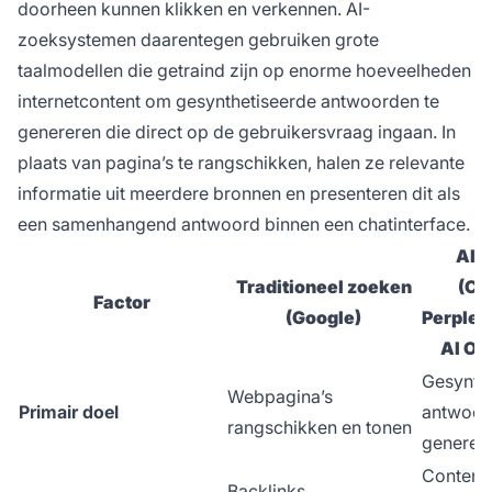
doorheen kunnen klikken en verkennen. AI-
zoeksystemen daarentegen gebruiken grote
taalmodellen die getraind zijn op enorme hoeveelheden
internetcontent om gesynthetiseerde antwoorden te
genereren die direct op de gebruikersvraag ingaan. In
plaats van pagina’s te rangschikken, halen ze relevante
informatie uit meerdere bronnen en presenteren dit als
een samenhangend antwoord binnen een chatinterface.
AI-
Traditioneel zoeken
(Ch
Factor
(Google)
Perplex
AI Ov
Gesynth
Webpagina’s
Primair doel
antwoor
rangschikken en tonen
generer
Contentk
Backlinks,