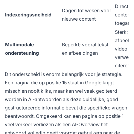
Direct i
Dagen tot weken voor
Indexeringssnelheid
content 
nieuwe content
toeganke
Sterk; ka
afbeeldi
Multimodale
Beperkt; vooral tekst
video en
ondersteuning
en afbeeldingen
verwerk
citeren
Dit onderscheid is enorm belangrijk voor je strategie.
Een pagina die op positie 15 staat in Google krijgt
misschien nooit kliks, maar kan wel vaak geciteerd
worden in AI-antwoorden als deze duidelijke, goed
gestructureerde informatie bevat die specifieke vragen
beantwoordt. Omgekeerd kan een pagina op positie 1
veel verkeer verliezen als een AI-Overview het
antwoord volledig geeft voordat gebruikers naar de