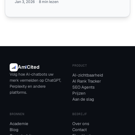
Jan 3, 2026
8 min lezen
PRODUCT
Am
I
Cited
Volg hoe AI-chatbots uw
AI-zichtbaarheid
merk vermelden op ChatGPT,
AI Rank Tracker
Perplexity en andere
SEO Agents
platforms.
Prijzen
Aan de slag
BRONNEN
BEDRIJF
Academie
Over ons
Blog
Contact