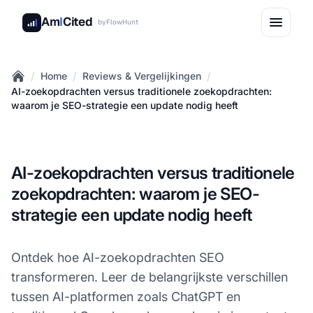
Am
I
Cited
by
FlowHunt
/
/
/
Home
Reviews & Vergelijkingen
Home
AI-zoekopdrachten versus traditionele zoekopdrachten:
waarom je SEO-strategie een update nodig heeft
AI-zoekopdrachten versus traditionele
zoekopdrachten: waarom je SEO-
strategie een update nodig heeft
Ontdek hoe AI-zoekopdrachten SEO
transformeren. Leer de belangrijkste verschillen
tussen AI-platformen zoals ChatGPT en