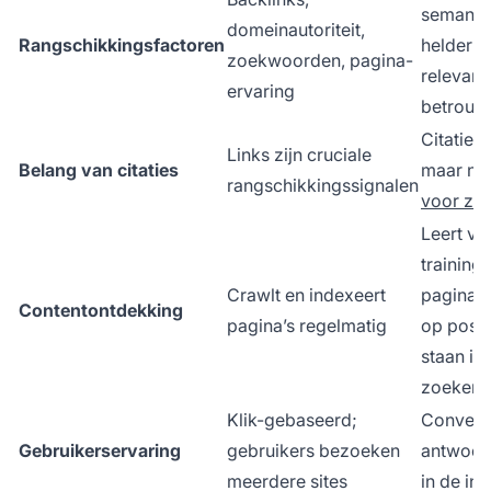
semanti
domeinautoriteit,
Rangschikkingsfactoren
helderhe
zoekwoorden, pagina-
relevanti
ervaring
betrouw
Citaties 
Links zijn cruciale
Belang van citaties
maar nie
rangschikkingssignalen
voor zic
Leert va
training
Crawlt en indexeert
pagina’s
Contentontdekking
pagina’s regelmatig
op posit
staan in 
zoeken
Klik-gebaseerd;
Conversa
Gebruikerservaring
gebruikers bezoeken
antwoor
meerdere sites
in de int