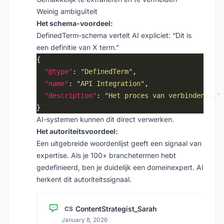
Weinig ambiguïteit
Het schema-voordeel:
DefinedTerm-schema vertelt AI expliciet: “Dit is
een definitie van X term.”
"@type"
: 
"DefinedTerm"
"name"
: 
"API Integration"
"description"
: 
"Het proces van verbinden..."
AI-systemen kunnen dit direct verwerken.
Het autoriteitsvoordeel:
Een uitgebreide woordenlijst geeft een signaal van
expertise. Als je 100+ branchetermen hebt
gedefinieerd, ben je duidelijk een domeinexpert. AI
herkent dit autoriteitssignaal.
ContentStrategist_Sarah
CS
·
January 8, 2026