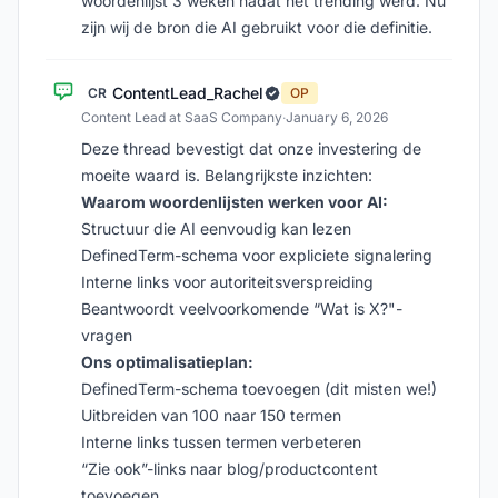
woordenlijst 3 weken nadat het trending werd. Nu
zijn wij de bron die AI gebruikt voor die definitie.
ContentLead_Rachel
CR
OP
Content Lead at SaaS Company
·
January 6, 2026
Deze thread bevestigt dat onze investering de
moeite waard is. Belangrijkste inzichten:
Waarom woordenlijsten werken voor AI:
Structuur die AI eenvoudig kan lezen
DefinedTerm-schema voor expliciete signalering
Interne links voor autoriteitsverspreiding
Beantwoordt veelvoorkomende “Wat is X?"-
vragen
Ons optimalisatieplan:
DefinedTerm-schema toevoegen (dit misten we!)
Uitbreiden van 100 naar 150 termen
Interne links tussen termen verbeteren
“Zie ook”-links naar blog/productcontent
toevoegen