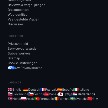
How-To-gidsen
Reviews & Vergelijkingen
Datarapporten
Woordenlijst
Veelgestelde Vragen
Discussies
JURIDISCH
Privacybeleid
Servicevoorwaarden
Subverwerkers
Sitemap
Cookie-instellingen
Uw Privacykeuzes
LANGUAGE
English
Deutsch
Français
Español
Italiano
Slovenčina
Čeština
Dansk
日本語
Nederlands
Norsk
Polski
Português
Română
Svenska
中文