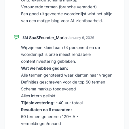
Verouderde termen (branche verandert)
Een goed uitgevoerde woordenlijst wint het altijd
van een matige blog voor AI-zichtbaarheid.
SaaSFounder_Maria
SM
·
January 6, 2026
Wij zijn een klein team (3 personen) en de
woordenlijst is onze meest rendabele
contentinvestering gebleken.
Wat we hebben gedaan:
Alle termen genoteerd waar klanten naar vragen
Definities geschreven voor de top 50 termen
Schema markup toegevoegd
Alles intern gelinkt
Tijdsinvestering:
~40 uur totaal
Resultaten na 6 maanden:
50 termen genereren 120+ AI-
vermeldingen/maand