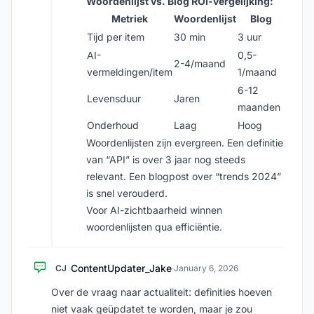
Woordenlijst vs. Blog ROI-vergelijking:
Metriek
Woordenlijst
Blog
Tijd per item
30 min
3 uur
AI-
0,5-
2-4/maand
vermeldingen/item
1/maand
6-12
Levensduur
Jaren
maanden
Onderhoud
Laag
Hoog
Woordenlijsten zijn evergreen. Een definitie
van “API” is over 3 jaar nog steeds
relevant. Een blogpost over “trends 2024”
is snel verouderd.
Voor AI-zichtbaarheid winnen
woordenlijsten qua efficiëntie.
ContentUpdater_Jake
CJ
·
January 6, 2026
Over de vraag naar actualiteit: definities hoeven
niet vaak geüpdatet te worden, maar je zou