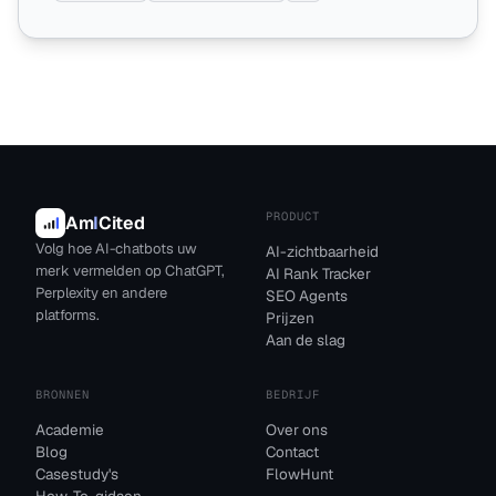
PRODUCT
Am
I
Cited
Volg hoe AI-chatbots uw
AI-zichtbaarheid
merk vermelden op ChatGPT,
AI Rank Tracker
Perplexity en andere
SEO Agents
platforms.
Prijzen
Aan de slag
BRONNEN
BEDRIJF
Academie
Over ons
Blog
Contact
Casestudy's
FlowHunt