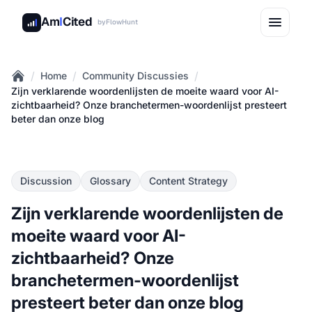
Am
I
Cited
by
FlowHunt
/
/
/
Home
Community Discussies
Home
Zijn verklarende woordenlijsten de moeite waard voor AI-
zichtbaarheid? Onze branchetermen-woordenlijst presteert
beter dan onze blog
Discussion
Glossary
Content Strategy
Zijn verklarende woordenlijsten de
moeite waard voor AI-
zichtbaarheid? Onze
branchetermen-woordenlijst
presteert beter dan onze blog