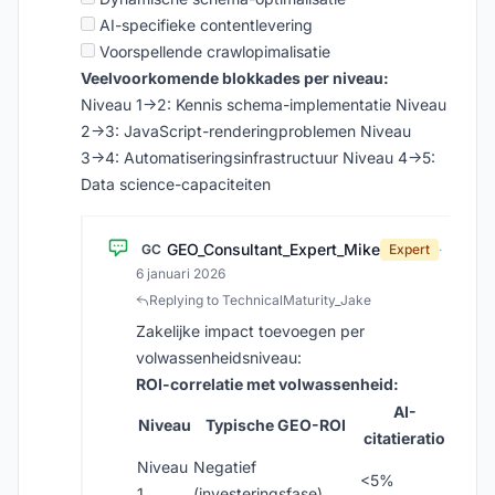
AI-specifieke contentlevering
Voorspellende crawlopimalisatie
Veelvoorkomende blokkades per niveau:
Niveau 1→2: Kennis schema-implementatie Niveau
2→3: JavaScript-renderingproblemen Niveau
3→4: Automatiseringsinfrastructuur Niveau 4→5:
Data science-capaciteiten
GEO_Consultant_Expert_Mike
GC
Expert
·
6 januari 2026
Replying to TechnicalMaturity_Jake
Zakelijke impact toevoegen per
volwassenheidsniveau:
ROI-correlatie met volwassenheid:
AI-
Niveau
Typische GEO-ROI
citatieratio
Niveau
Negatief
<5%
1
(investeringsfase)