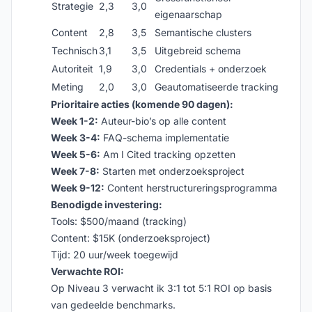
Strategie
2,3
3,0
eigenaarschap
Content
2,8
3,5
Semantische clusters
Technisch
3,1
3,5
Uitgebreid schema
Autoriteit
1,9
3,0
Credentials + onderzoek
Meting
2,0
3,0
Geautomatiseerde tracking
Prioritaire acties (komende 90 dagen):
Week 1-2:
Auteur-bio’s op alle content
Week 3-4:
FAQ-schema implementatie
Week 5-6:
Am I Cited tracking opzetten
Week 7-8:
Starten met onderzoeksproject
Week 9-12:
Content herstructureringsprogramma
Benodigde investering:
Tools: $500/maand (tracking)
Content: $15K (onderzoeksproject)
Tijd: 20 uur/week toegewijd
Verwachte ROI:
Op Niveau 3 verwacht ik 3:1 tot 5:1 ROI op basis
van gedeelde benchmarks.