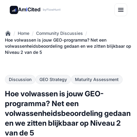
Am
I
Cited
by
FlowHunt
/
/
/
Home
Community Discussies
Home
Hoe volwassen is jouw GEO-programma? Net een
volwassenheidsbeoordeling gedaan en we zitten blijkbaar op
Niveau 2 van de 5
Discussion
GEO Strategy
Maturity Assessment
Hoe volwassen is jouw GEO-
programma? Net een
volwassenheidsbeoordeling gedaan
en we zitten blijkbaar op Niveau 2
van de 5