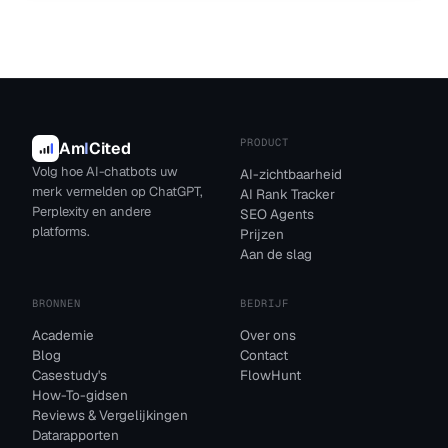
PRODUCT
Am
I
Cited
Volg hoe AI-chatbots uw
AI-zichtbaarheid
merk vermelden op ChatGPT,
AI Rank Tracker
Perplexity en andere
SEO Agents
platforms.
Prijzen
Aan de slag
BRONNEN
BEDRIJF
Academie
Over ons
Blog
Contact
Casestudy's
FlowHunt
How-To-gidsen
Reviews & Vergelijkingen
Datarapporten