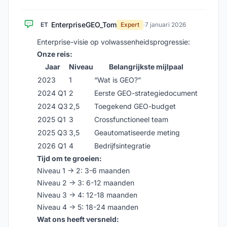
EnterpriseGEO_Tom
ET
Expert
·
7 januari 2026
Enterprise-visie op volwassenheidsprogressie:
Onze reis:
Jaar
Niveau
Belangrijkste mijlpaal
2023
1
“Wat is GEO?”
2024 Q1
2
Eerste GEO-strategiedocument
2024 Q3
2,5
Toegekend GEO-budget
2025 Q1
3
Crossfunctioneel team
2025 Q3
3,5
Geautomatiseerde meting
2026 Q1
4
Bedrijfsintegratie
Tijd om te groeien:
Niveau 1 → 2: 3-6 maanden
Niveau 2 → 3: 6-12 maanden
Niveau 3 → 4: 12-18 maanden
Niveau 4 → 5: 18-24 maanden
Wat ons heeft versneld: