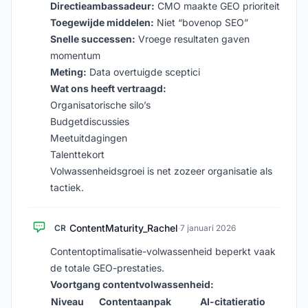
Directieambassadeur:
CMO maakte GEO prioriteit
Toegewijde middelen:
Niet “bovenop SEO”
Snelle successen:
Vroege resultaten gaven
momentum
Meting:
Data overtuigde sceptici
Wat ons heeft vertraagd:
Organisatorische silo’s
Budgetdiscussies
Meetuitdagingen
Talenttekort
Volwassenheidsgroei is net zozeer organisatie als
tactiek.
ContentMaturity_Rachel
CR
·
7 januari 2026
Contentoptimalisatie-volwassenheid beperkt vaak
de totale GEO-prestaties.
Voortgang contentvolwassenheid:
Niveau
Contentaanpak
AI-citatieratio