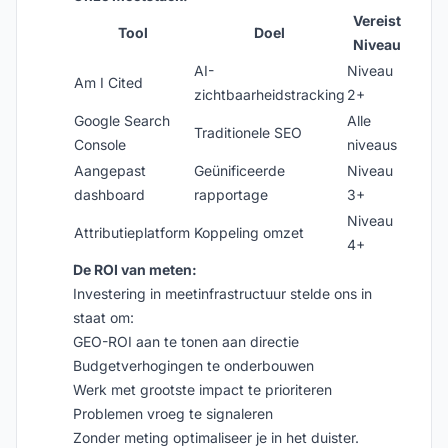
Vereist
Tool
Doel
Niveau
AI-
Niveau
Am I Cited
zichtbaarheidstracking
2+
Google Search
Alle
Traditionele SEO
Console
niveaus
Aangepast
Geünificeerde
Niveau
dashboard
rapportage
3+
Niveau
Attributieplatform
Koppeling omzet
4+
De ROI van meten:
Investering in meetinfrastructuur stelde ons in
staat om:
GEO-ROI aan te tonen aan directie
Budgetverhogingen te onderbouwen
Werk met grootste impact te prioriteren
Problemen vroeg te signaleren
Zonder meting optimaliseer je in het duister.