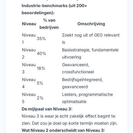
Industrie-benchmarks (uit 200+
beoordelingen):
% van
Niveau
Omschrijving
bedrijven
Niveau
Zoekt nog uit of GEO relevant
35%
1
is
Niveau
Basisstrategie, fundamentele
40%
2
uitvoering
Niveau
Geavanceerd,
18%
3
crossfunctioneel
Niveau
Bedrijfsgeïntegreerd,
5%
4
geavanceerd
Niveau
Leiders, programmatische
2%
5
optimalisatie
De mijlpaal van Niveau 3:
Niveau 3 is waar je echt zakelijk effect begint te
zien. Dat zou je doel op korte termijn moeten zijn.
Wat Niveau 2 onderscheidt van Niveau 3: