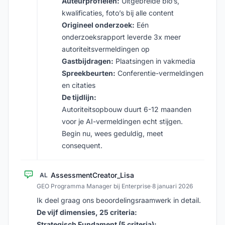
Auteurprofielen:
Uitgebreide bio’s,
kwalificaties, foto’s bij alle content
Origineel onderzoek:
Eén
onderzoeksrapport leverde 3x meer
autoriteitsvermeldingen op
Gastbijdragen:
Plaatsingen in vakmedia
Spreekbeurten:
Conferentie-vermeldingen
en citaties
De tijdlijn:
Autoriteitsopbouw duurt 6-12 maanden
voor je AI-vermeldingen echt stijgen.
Begin nu, wees geduldig, meet
consequent.
AssessmentCreator_Lisa
AL
GEO Programma Manager bij Enterprise
·
8 januari 2026
Ik deel graag ons beoordelingsraamwerk in detail.
De vijf dimensies, 25 criteria:
Strategisch Fundament (5 criteria):