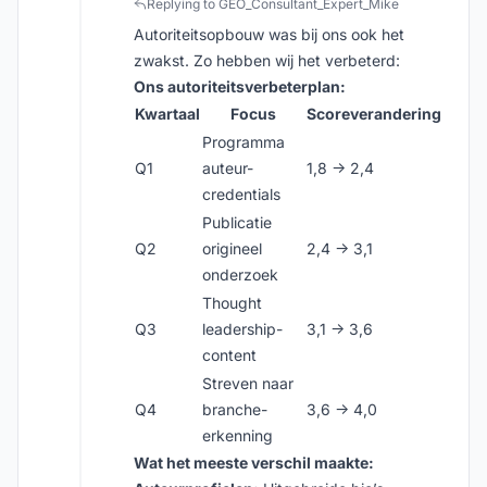
Replying to GEO_Consultant_Expert_Mike
Autoriteitsopbouw was bij ons ook het
zwakst. Zo hebben wij het verbeterd:
Ons autoriteitsverbeterplan:
Kwartaal
Focus
Scoreverandering
Programma
Q1
auteur-
1,8 → 2,4
credentials
Publicatie
Q2
origineel
2,4 → 3,1
onderzoek
Thought
Q3
leadership-
3,1 → 3,6
content
Streven naar
Q4
branche-
3,6 → 4,0
erkenning
Wat het meeste verschil maakte: