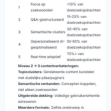
Focus op
<10% van
1
zoekwoorden
doelzoekopdrachten
15-25% van
2
Q&A-gestructureerd
doelzoekopdrachten
30-45% van
3
Semantische clusters
doelzoekopdrachten
Gepersonaliseerd AI-
50-65% van
4
geoptimaliseerd
doelzoekopdrachten
70%+ van
5
Real-time adaptief
doelzoekopdrachten
Niveau 2 → 3 contentverbeteringen:
Topicclusters:
Gerelateerde content bundelen
met duidelijke pilaarpagina’s
Semantische verbanden:
Concepten koppelen,
niet alleen zoekwoorden
Uitgebreide dekking:
Volledige gebruikersintentie
adresseren
Meerdere formats:
Zelfde onderwerp in