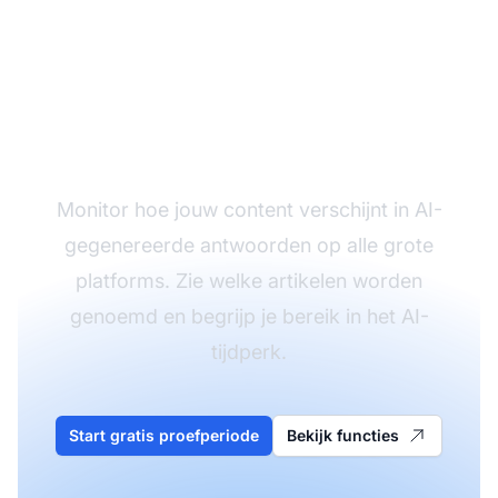
Volg de AI-
vermeldingen van je
publicatie
Monitor hoe jouw content verschijnt in AI-
gegenereerde antwoorden op alle grote
platforms. Zie welke artikelen worden
genoemd en begrijp je bereik in het AI-
tijdperk.
Start gratis proefperiode
Bekijk functies