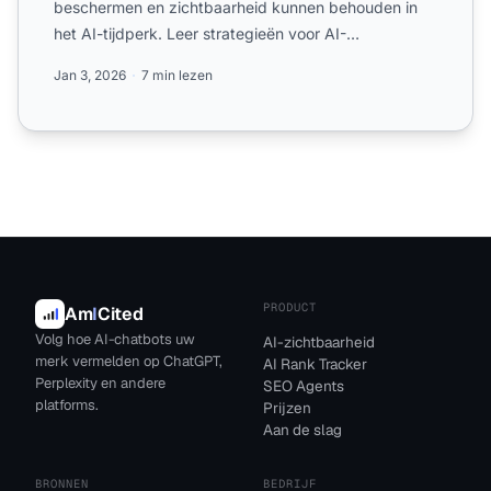
beschermen en zichtbaarheid kunnen behouden in
het AI-tijdperk. Leer strategieën voor AI-
optimalisatie, citatie-tracking...
Jan 3, 2026
7 min lezen
PRODUCT
Am
I
Cited
Volg hoe AI-chatbots uw
AI-zichtbaarheid
merk vermelden op ChatGPT,
AI Rank Tracker
Perplexity en andere
SEO Agents
platforms.
Prijzen
Aan de slag
BRONNEN
BEDRIJF