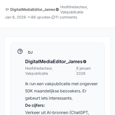
Hoofdredacteur,
DigitalMediaEditor_James
·
DI
Vakpublicatie
·
Jan 8, 2026
·
88 upvotes
·
11 comments
DJ
DigitalMediaEditor_James
Hoofdredacteur,
8 januari
·
Vakpublicatie
2026
Ik run een vakpublicatie met ongeveer
50K maandelijkse bezoekers. Er
gebeurt iets interessants.
De cijfers:
Verkeer uit AI-bronnen (ChatGPT,