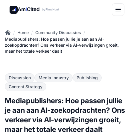
Am
I
Cited
by
FlowHunt
/
/
/
Home
Community Discussies
Home
Mediapublishers: Hoe passen jullie je aan aan AI-
zoekopdrachten? Ons verkeer via AI-verwijzingen groeit,
maar het totale verkeer daalt
Discussion
Media Industry
Publishing
Content Strategy
Mediapublishers: Hoe passen jullie
je aan aan AI-zoekopdrachten? Ons
verkeer via AI-verwijzingen groeit,
maar het totale verkeer daalt