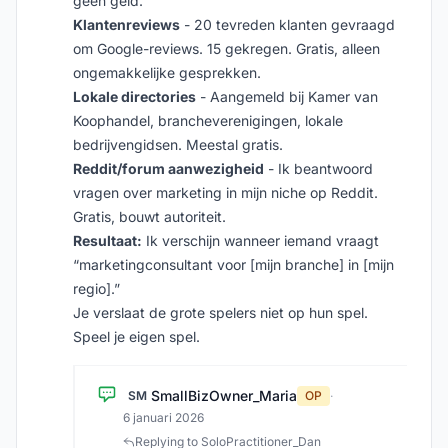
geen geld.
Klantenreviews
- 20 tevreden klanten gevraagd
om Google-reviews. 15 gekregen. Gratis, alleen
ongemakkelijke gesprekken.
Lokale directories
- Aangemeld bij Kamer van
Koophandel, brancheverenigingen, lokale
bedrijvengidsen. Meestal gratis.
Reddit/forum aanwezigheid
- Ik beantwoord
vragen over marketing in mijn niche op Reddit.
Gratis, bouwt autoriteit.
Resultaat:
Ik verschijn wanneer iemand vraagt
“marketingconsultant voor [mijn branche] in [mijn
regio].”
Je verslaat de grote spelers niet op hun spel.
Speel je eigen spel.
SmallBizOwner_Maria
SM
OP
·
6 januari 2026
Replying to SoloPractitioner_Dan