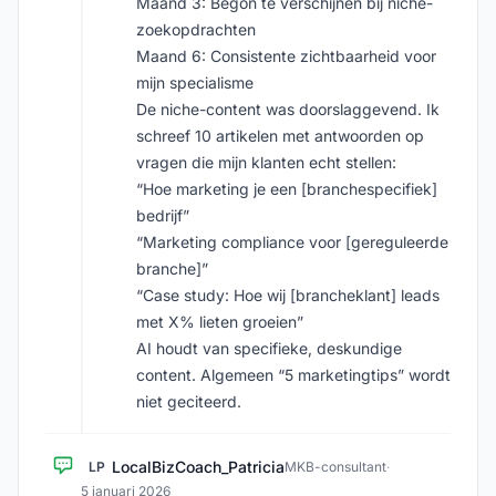
Maand 3: Begon te verschijnen bij niche-
zoekopdrachten
Maand 6: Consistente zichtbaarheid voor
mijn specialisme
De niche-content was doorslaggevend. Ik
schreef 10 artikelen met antwoorden op
vragen die mijn klanten echt stellen:
“Hoe marketing je een [branchespecifiek]
bedrijf”
“Marketing compliance voor [gereguleerde
branche]”
“Case study: Hoe wij [brancheklant] leads
met X% lieten groeien”
AI houdt van specifieke, deskundige
content. Algemeen “5 marketingtips” wordt
niet geciteerd.
LocalBizCoach_Patricia
LP
MKB-consultant
·
5 januari 2026