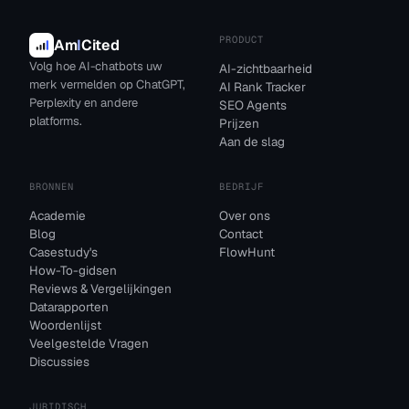
PRODUCT
Am
I
Cited
Volg hoe AI-chatbots uw
AI-zichtbaarheid
merk vermelden op ChatGPT,
AI Rank Tracker
Perplexity en andere
SEO Agents
platforms.
Prijzen
Aan de slag
BRONNEN
BEDRIJF
Academie
Over ons
Blog
Contact
Casestudy's
FlowHunt
How-To-gidsen
Reviews & Vergelijkingen
Datarapporten
Woordenlijst
Veelgestelde Vragen
Discussies
JURIDISCH