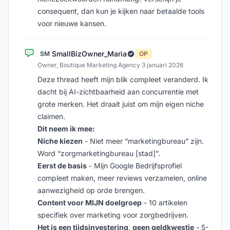
consequent, dan kun je kijken naar betaalde tools
voor nieuwe kansen.
SmallBizOwner_Maria
SM
OP
Owner, Boutique Marketing Agency
·
3 januari 2026
Deze thread heeft mijn blik compleet veranderd. Ik
dacht bij AI-zichtbaarheid aan concurrentie met
grote merken. Het draait juist om mijn eigen niche
claimen.
Dit neem ik mee:
Niche kiezen
- Niet meer “marketingbureau” zijn.
Word “zorgmarketingbureau [stad]”.
Eerst de basis
- Mijn Google Bedrijfsprofiel
compleet maken, meer reviews verzamelen, online
aanwezigheid op orde brengen.
Content voor MIJN doelgroep
- 10 artikelen
specifiek over marketing voor zorgbedrijven.
Het is een tijdsinvestering, geen geldkwestie
- 5-