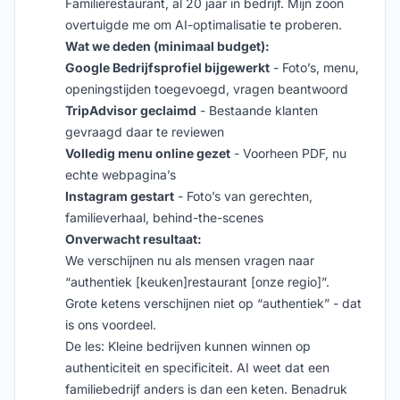
Familierestaurant, al 20 jaar in bedrijf. Mijn zoon
overtuigde me om AI-optimalisatie te proberen.
Wat we deden (minimaal budget):
Google Bedrijfsprofiel bijgewerkt
- Foto’s, menu,
openingstijden toegevoegd, vragen beantwoord
TripAdvisor geclaimd
- Bestaande klanten
gevraagd daar te reviewen
Volledig menu online gezet
- Voorheen PDF, nu
echte webpagina’s
Instagram gestart
- Foto’s van gerechten,
familieverhaal, behind-the-scenes
Onverwacht resultaat:
We verschijnen nu als mensen vragen naar
“authentiek [keuken]restaurant [onze regio]”.
Grote ketens verschijnen niet op “authentiek” - dat
is ons voordeel.
De les: Kleine bedrijven kunnen winnen op
authenticiteit en specificiteit. AI weet dat een
familiebedrijf anders is dan een keten. Benadruk