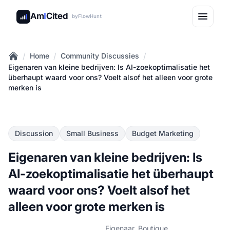
Am
I
Cited
by
FlowHunt
/
/
/
Home
Community Discussies
Home
Eigenaren van kleine bedrijven: Is AI-zoekoptimalisatie het
überhaupt waard voor ons? Voelt alsof het alleen voor grote
merken is
Discussion
Small Business
Budget Marketing
Eigenaren van kleine bedrijven: Is
AI-zoekoptimalisatie het überhaupt
waard voor ons? Voelt alsof het
alleen voor grote merken is
Eigenaar, Boutique